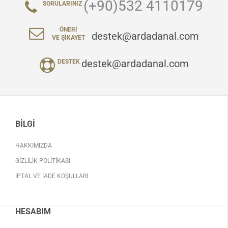
(+90)532 4110179
SORULARINIZ
ÖNERI
destek@ardadanal.com
VE ŞIKAYET
destek@ardadanal.com
DESTEK
BILGI
HAKKIMIZDA
GIZLILIK POLITIKASI
İPTAL VE İADE KOŞULLARI
HESABIM