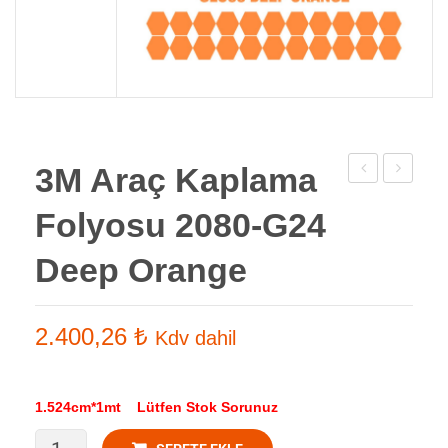
3M Araç Kaplama
Araç
Araç
Folyosu 2080-G24
Kaplama
Kaplama
Folyosu
Folyosu
Deep Orange
2080-
2080-
G16
G25
2.400,26
₺
Kdv dahil
Gloss
Sunflowe
Light
Green
1.524cm*1mt Lütfen Stok Sorunuz