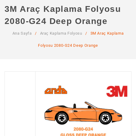
ANA SAYFA
3M Araç Kaplama Folyosu
KURUMSAL
2080-G24 Deep Orange
Hakkımızda
Ana Sayfa
/
Araç Kaplama Folyosu
/
3M Araç Kaplama
Hizmetlerimiz
Folyosu 2080-G24 Deep Orange
MAĞAZA
SSS
İLETIŞIM
HESABIM