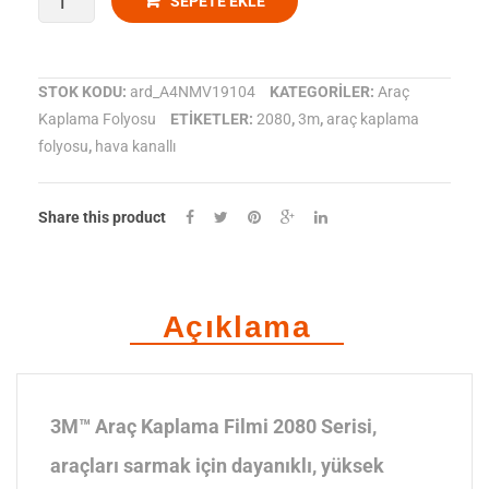
3M
SEPETE EKLE
Araç
Kaplama
STOK KODU:
ard_A4NMV19104
KATEGORILER:
Araç
Kaplama Folyosu
ETIKETLER:
2080
,
3m
,
araç kaplama
Folyosu
folyosu
,
hava kanallı
2080-
G24
Share this product
Deep
Orange
Açıklama
adet
3M™ Araç Kaplama Filmi 2080 Serisi,
araçları sarmak için dayanıklı, yüksek