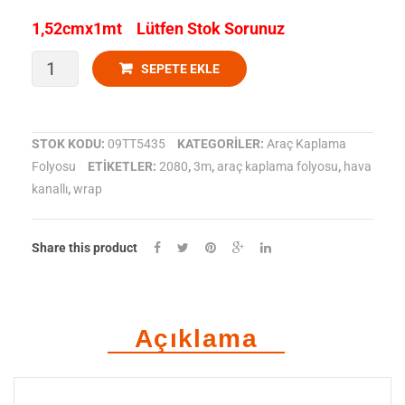
1,52cmx1mt Lütfen Stok Sorunuz
3M
SEPETE EKLE
Araç
Kaplama
STOK KODU:
09TT5435
KATEGORILER:
Araç Kaplama
Folyosu
ETIKETLER:
2080
,
3m
,
araç kaplama folyosu
,
hava
Folyosu
kanallı
,
wrap
2080-
G363
Share this product
Parlak
Dragon
Açıklama
Fire
Kırmızı