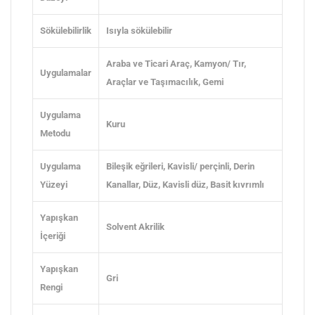
Sökülebilirlik
Isıyla sökülebilir
Araba ve Ticari Araç
, Kamyon/ Tır
,
Uygulamalar
Araçlar ve Taşımacılık
, Gemi
Uygulama
Kuru
Metodu
Uygulama
Bileşik eğrileri
, Kavisli/ perçinli
, Derin
Yüzeyi
Kanallar
, Düz
, Kavisli düz
, Basit kıvrımlı
Yapışkan
Solvent Akrilik
İçeriği
Yapışkan
Gri
Rengi