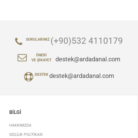
(+90)532 4110179
SORULARINIZ
ÖNERI
destek@ardadanal.com
VE ŞIKAYET
destek@ardadanal.com
DESTEK
BILGI
HAKKIMIZDA
GIZLILIK POLITIKASI