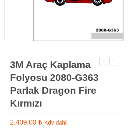
3M Araç Kaplama
Araç
Araç
Folyosu 2080-G363
Kaplama
Kaplama
Folyosu
Folyosu
Parlak Dragon Fire
2080-
2080-
Kırmızı
G378
M26
Parlak
Mat
Blue
Asker
2.409,00
₺
Kdv dahil
Raspberry
Yeşili