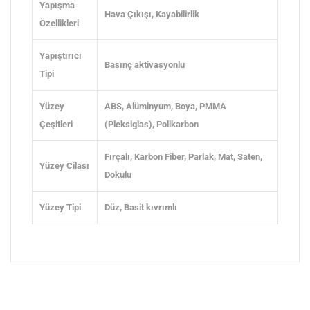
Yapışma
Hava Çıkışı
, Kayabilirlik
Özellikleri
Yapıştırıcı
Basınç aktivasyonlu
Tipi
Yüzey
ABS
, Alüminyum
, Boya
, PMMA
Çeşitleri
(Pleksiglas)
, Polikarbon
Fırçalı
, Karbon Fiber
, Parlak
, Mat
, Saten
,
Yüzey Cilası
Dokulu
Yüzey Tipi
Düz
, Basit kıvrımlı