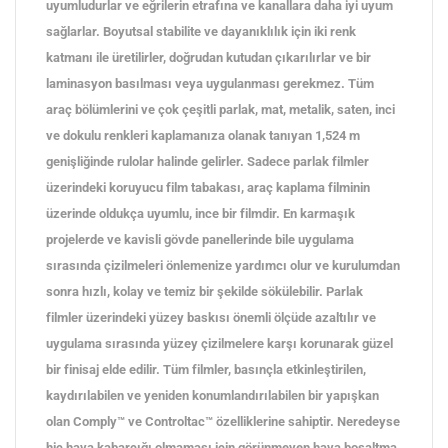
uyumludurlar ve eğrilerin etrafına ve kanallara daha iyi uyum
sağlarlar. Boyutsal stabilite ve dayanıklılık için iki renk
katmanı ile üretilirler, doğrudan kutudan çıkarılırlar ve bir
laminasyon basılması veya uygulanması gerekmez. Tüm
araç bölümlerini ve çok çeşitli parlak, mat, metalik, saten, inci
ve dokulu renkleri kaplamanıza olanak tanıyan 1,524 m
genişliğinde rulolar halinde gelirler. Sadece parlak filmler
üzerindeki koruyucu film tabakası, araç kaplama filminin
üzerinde oldukça uyumlu, ince bir filmdir. En karmaşık
projelerde ve kavisli gövde panellerinde bile uygulama
sırasında çizilmeleri önlemenize yardımcı olur ve kurulumdan
sonra hızlı, kolay ve temiz bir şekilde sökülebilir. Parlak
filmler üzerindeki yüzey baskısı önemli ölçüde azaltılır ve
uygulama sırasında yüzey çizilmelere karşı korunarak güzel
bir finisaj elde edilir. Tüm filmler, basınçla etkinleştirilen,
kaydırılabilen ve yeniden konumlandırılabilen bir yapışkan
olan Comply™ ve Controltac™ özelliklerine sahiptir. Neredeyse
hiç hava kabarcığı olmaması için görünmeyen hava boşaltma