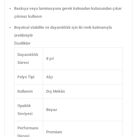
Baskıya veya laminasyona gerek kalmadan kutusundan çıkar
çıkmaz kullanın
Boyutsal stabilite ve dayanıklılık için iki renk katmanıyla
üretilmiştir
Özellikler
Dayanıklılık
8 yıl
Süresi
Folyo Tipi
Alçı
Kullanım
Dış Mekân
Opaklık
Beyaz
Seviyesi
Performans
Premium
Düzeyi