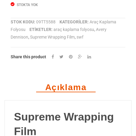
STOKTA YOK
STOK KODU:
09TT5588
KATEGORILER:
Araç Kaplama
Folyosu
ETIKETLER:
araç kaplama folyosu
,
Avery
Dennison
,
Supreme Wrapping Film
,
swf
Share this product
Açıklama
Supreme Wrapping
Film