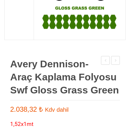
Avery Dennison-
Dennison-
Dennison
Araç Kaplama Folyosu
Araç
Araç
Kaplama
Kaplama
Swf Gloss Grass Green
Folyosu
Folyosu
SWF
SWF
2.038,32
₺
Kdv dahil
Gloss
Matt
Cardinal
Metallic
1,52x1mt
Red
Chorcoal