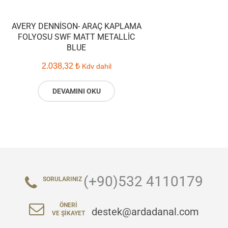
AVERY DENNISON- ARAÇ KAPLAMA
FOLYOSU SWF MATT METALLIC
BLUE
2.038,32
₺
Kdv dahil
DEVAMINI OKU
(+90)532 4110179
SORULARINIZ
ÖNERI
destek@ardadanal.com
VE ŞIKAYET