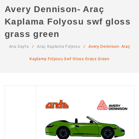
ANA SAYFA
Avery Dennison- Araç
KURUMSAL
Kaplama Folyosu swf gloss
Hakkımızda
grass green
Hizmetlerimiz
Ana Sayfa
/
Araç Kaplama Folyosu
/
Avery Dennison- Araç
MAĞAZA
Kaplama Folyosu Swf Gloss Grass Green
SSS
İLETIŞIM
HESABIM