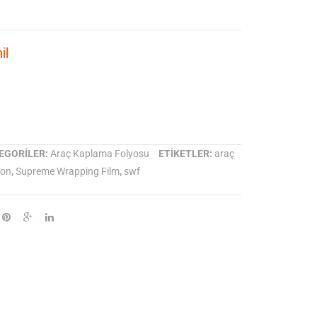
Folyosu
Folyosu
SWF
SWF
il
Gloss
Gloss
Dark
Metallic
Blue
Black
EGORILER:
Araç Kaplama Folyosu
ETIKETLER:
araç
son
,
Supreme Wrapping Film
,
swf