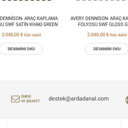
 DENNISON- ARAÇ KAPLAMA
AVERY DENNISON- ARAÇ K
U SWF SATIN KHAKI GREEN
FOLYOSU SWF GLOSS G
2.046,00
₺
2.046,00
₺
Kdv dahil
Kdv dahil
DEVAMINI OKU
DEVAMINI OKU
ÖNERI
destek@ardadanal.com
VE ŞIKAYET