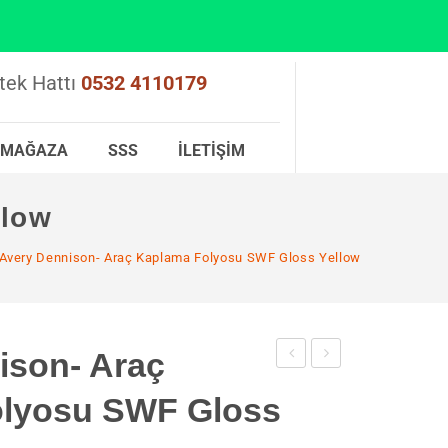
tek Hattı
0532 4110179
MAĞAZA
SSS
İLETIŞIM
llow
Avery Dennison- Araç Kaplama Folyosu SWF Gloss Yellow
ison- Araç
Dennison-
Dennison-
lyosu SWF Gloss
Araç
Araç
Kaplama
Kaplama