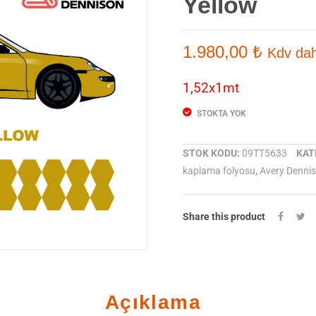
Yellow
1.980,00
₺
Kdv dah
1,52x1mt
STOKTA YOK
STOK KODU:
09TT5633
KAT
kaplama folyosu
,
Avery Denni
Share this product
Açıklama