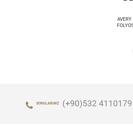
AVERY
FOLYOS
(+90)532 4110179
SORULARINIZ