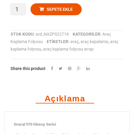
ORACAL
SEPETE EKLE
970-
045
STOK KODU:
ard_NAZPS22718
KATEGORILER:
Araç
Kaplama Folyosu
ETIKETLER:
araç
,
araç kapalama
,
araç
Parlak
kaplama folyosu
,
araç kaplama folyosu wrap
Soft
pink
Share this product
Araç
Kaplama
Açıklama
Folyosu
adet
Oracal 970 Glossy Serisi