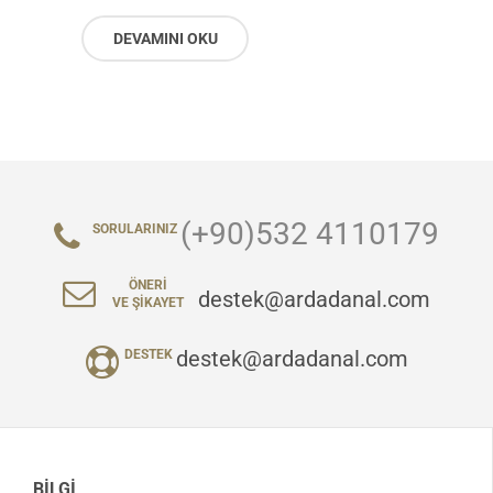
DEVAMINI OKU
(+90)532 4110179
SORULARINIZ
ÖNERI
destek@ardadanal.com
VE ŞIKAYET
destek@ardadanal.com
DESTEK
BILGI