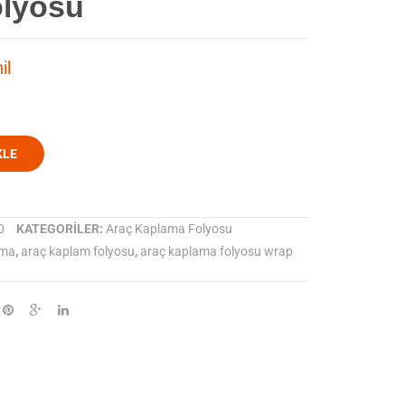
lyosu
Premium
Premium
Turquoise
Green
il
lavender
blue
Araç
Araç
Kaplama
Kaplama
Folyosu
Folyosu
KLE
0
KATEGORILER:
Araç Kaplama Folyosu
ama
,
araç kaplam folyosu
,
araç kaplama folyosu wrap