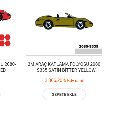
U 2080-
3M ARAÇ KAPLAMA FOLYOSU 2080
RED
– S335 SATIN BITTER YELLOW
2.866,20
₺
Kdv dahil
SEPETE EKLE