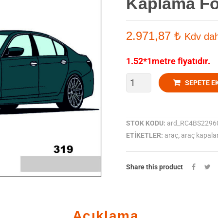
Kaplama Fo
2.971,87
₺
Kdv dah
1.52*1metre fiyatıdır.
ORACAL
SEPETE E
970-
319
STOK KODU:
ard_RC4BS2296
ETIKETLER:
araç
,
araç kapal
Mat
Premium
Share this product
Ultramarine
violet
Açıklama
Araç