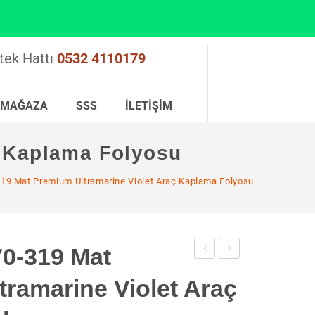
tek Hattı
0532 4110179
MAĞAZA
SSS
İLETIŞIM
 Kaplama Folyosu
9 Mat Premium Ultramarine Violet Araç Kaplama Folyosu
0-319 Mat
970-
970-
ramarine Violet Araç
989
988
Mat
Mat