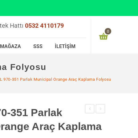
tek Hattı
0532 4110179
0
MAĞAZA
SSS
İLETIŞIM
Alışveriş sepetinizde ürün bulunmamaktadır
ma Folyosu
0,00
₺
ARA TOPLAM:
 970-351 Parlak Municipal Orange Araç Kaplama Folyosu
-351 Parlak
970-
970-
Orange Araç Kaplama
256
363
Parlak
Parlak