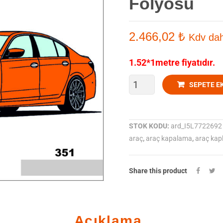
Folyosu
2.466,02
₺
Kdv dah
1.52*1metre fiyatıdır.
ORACAL
SEPETE E
970-
351
STOK KODU:
ard_I5L7722692
araç
,
araç kapalama
,
araç kap
Parlak
Municipal
Share this product
orange
Araç
Açıklama
Kaplama