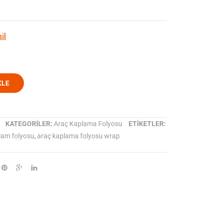
Cargo
Daggi
yellow
orange
il
Araç
Araç
Kaplama
Kaplama
Folyosu
Folyosu
KLE
KATEGORILER:
Araç Kaplama Folyosu
ETIKETLER:
lam folyosu
,
araç kaplama folyosu wrap