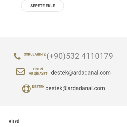
SEPETE EKLE
(+90)532 4110179
SORULARINIZ
ÖNERI
destek@ardadanal.com
VE ŞIKAYET
destek@ardadanal.com
DESTEK
BILGI