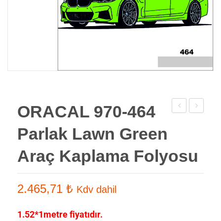
ORACAL 970-464
970-
970-
Parlak Lawn Green
178
688
Parlak
Parlak
Araç Kaplama Folyosu
Baltic
Algae
Blue
green
2.465,71
₺
Kdv dahil
Araç
Araç
Kaplama
Kaplama
1.52*1metre fiyatıdır.
Folyosu
Folyosu