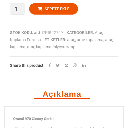
ORACAL
SEPETE EKLE
970-
464
STOK KODU:
ard_I7RIR22759
KATEGORILER:
Araç
Kaplama Folyosu
ETIKETLER:
araç
,
araç kapalama
,
araç
Parlak
kaplama
,
araç kaplama folyosu wrap
Lawn
green
Share this product
Araç
Kaplama
Açıklama
Folyosu
adet
Oracal 970 Glossy Serisi