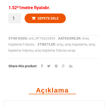
Folyosu
1.52*1metre fiyatıdır.
ORACAL
SEPETE EKLE
970-
874
STOK KODU:
ard_3P7Q622854
KATEGORILER:
Araç
Kaplama Folyosu
ETIKETLER:
araç
,
araç kapalama
,
araç
Parlak
kaplama folyosu
,
araç kaplama folyosu wrap
Orient
brown
Share this product
metallicAraç
Kaplama
Açıklama
Folyosu
adet