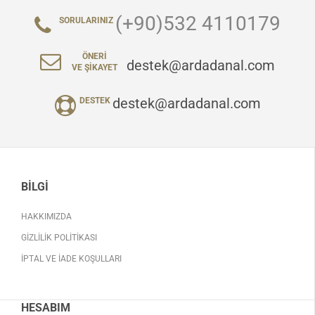
(+90)532 4110179
SORULARINIZ
ÖNERI
destek@ardadanal.com
VE ŞIKAYET
destek@ardadanal.com
DESTEK
BILGI
HAKKIMIZDA
GIZLILIK POLITIKASI
İPTAL VE İADE KOŞULLARI
HESABIM