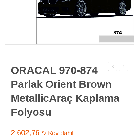
ORACAL 970-874
970-
970-
Parlak Orient Brown
921
369
Parlak
Parlak
MetallicAraç Kaplama
Bronze
Red
Folyosu
antique
brown
Araç
metallic
Kaplama
Araç
2.602,76
₺
Kdv dahil
Folyosu
Kaplama