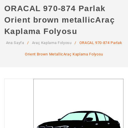
ANA SAYFA
ORACAL 970-874 Parlak
KURUMSAL
Orient brown metallicAraç
Hakkımızda
Kaplama Folyosu
Hizmetlerimiz
Ana Sayfa
/
Araç Kaplama Folyosu
/
ORACAL 970-874 Parlak
MAĞAZA
Orient Brown MetallicAraç Kaplama Folyosu
SSS
İLETIŞIM
HESABIM