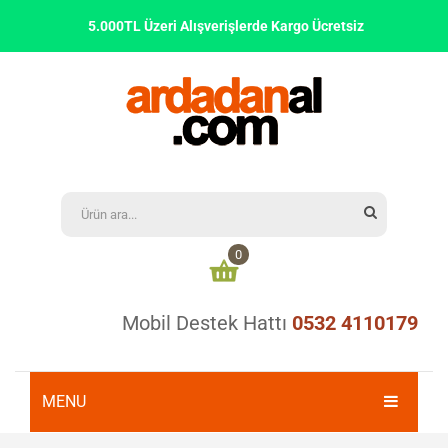
5.000TL Üzeri Alışverişlerde Kargo Ücretsiz
0
Mobil Destek Hattı
0532 4110179
Alışveriş sepetinizde ürün bulunmamaktadır
0,00
₺
ARA TOPLAM:
MENU