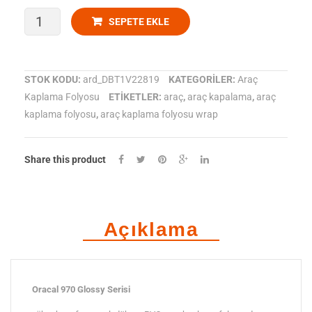
ORACAL
SEPETE EKLE
970-
933
STOK KODU:
ard_DBT1V22819
KATEGORILER:
Araç
Kaplama Folyosu
ETIKETLER:
araç
,
araç kapalama
,
araç
Parlak
kaplama folyosu
,
araç kaplama folyosu wrap
Tin
metallic
Share this product
Araç
Kaplama
Açıklama
Folyosu
adet
Oracal 970 Glossy Serisi