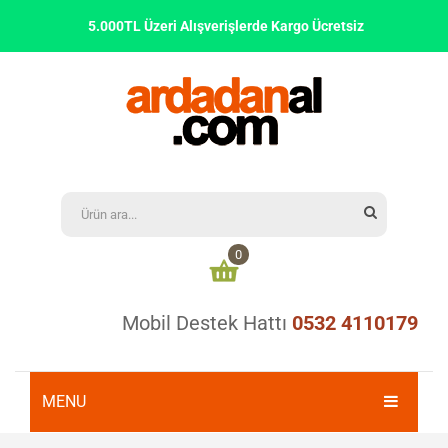
5.000TL Üzeri Alışverişlerde Kargo Ücretsiz
0
Mobil Destek Hattı
0532 4110179
Alışveriş sepetinizde ürün bulunmamaktadır
0,00
₺
ARA TOPLAM:
MENU