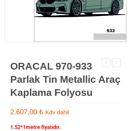
ORACAL 970-933
970-
970-
Parlak Tin Metallic Araç
904
934
Parlak
Parlak
Kaplama Folyosu
Silver
Zinc
lake
metallic
2.607,00
₺
Kdv dahil
Araç
Araç
Kaplama
Kaplama
1.52*1metre fiyatıdır.
Folyosu
Folyosu