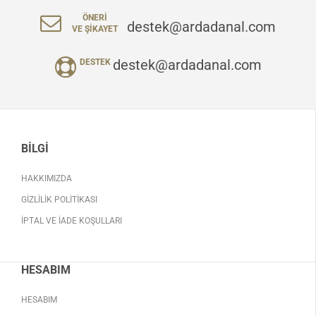
ÖNERI
destek@ardadanal.com
VE ŞIKAYET
destek@ardadanal.com
DESTEK
BILGI
HAKKIMIZDA
GIZLILIK POLITIKASI
İPTAL VE İADE KOŞULLARI
HESABIM
HESABIM