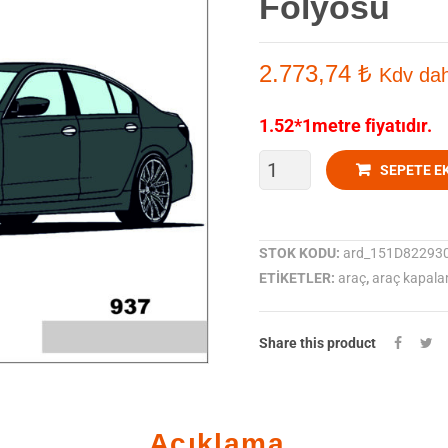
Folyosu
2.773,74
₺
Kdv dah
1.52*1metre fiyatıdır.
ORACAL
SEPETE E
970-
937
STOK KODU:
ard_151D82293
ETIKETLER:
araç
,
araç kapal
Mat
Charcoal
Share this product
metallic
Araç
Açıklama
Kaplama