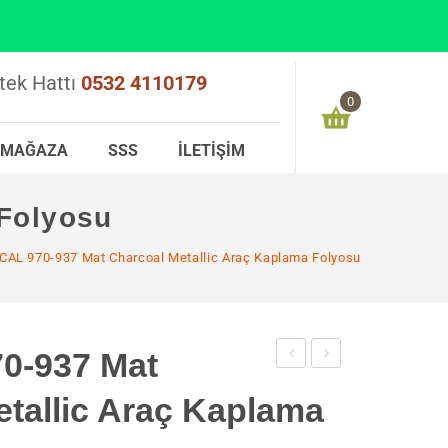
tek Hattı
0532 4110179
0
MAĞAZA
SSS
İLETIŞIM
Alışveriş sepetinizde ürün bulunmamaktadır
Folyosu
0,00
₺
ARA TOPLAM:
AL 970-937 Mat Charcoal Metallic Araç Kaplama Folyosu
0-937 Mat
970-
970-
tallic Araç Kaplama
932
093
Mat
Mat