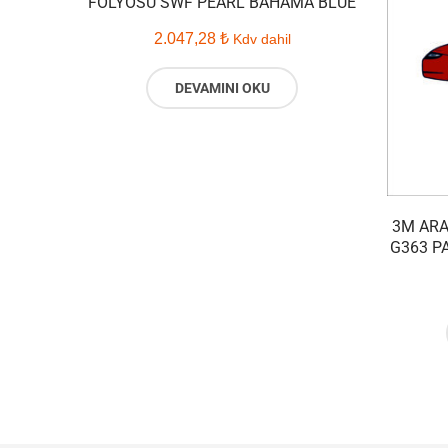
FOLYOSU SWF PEARL BAHAMA BLUE
2.047,28
₺
Kdv dahil
DEVAMINI OKU
3M ARA
G363 P