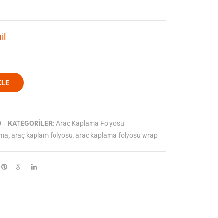
Graphit
Anthracite
metallic
metallic
il
Araç
Araç
Kaplama
Kaplama
Folyosu
Folyosu
KLE
0
KATEGORILER:
Araç Kaplama Folyosu
ama
,
araç kaplam folyosu
,
araç kaplama folyosu wrap