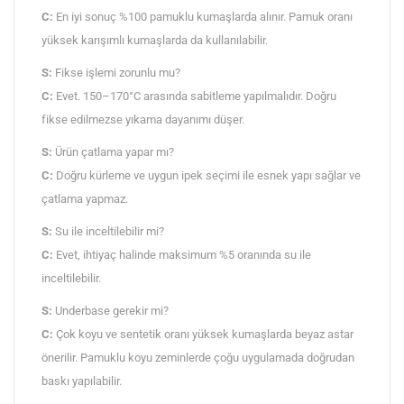
C:
En iyi sonuç %100 pamuklu kumaşlarda alınır. Pamuk oranı
yüksek karışımlı kumaşlarda da kullanılabilir.
S:
Fikse işlemi zorunlu mu?
C:
Evet. 150–170°C arasında sabitleme yapılmalıdır. Doğru
fikse edilmezse yıkama dayanımı düşer.
S:
Ürün çatlama yapar mı?
C:
Doğru kürleme ve uygun ipek seçimi ile esnek yapı sağlar ve
çatlama yapmaz.
S:
Su ile inceltilebilir mi?
C:
Evet, ihtiyaç halinde maksimum %5 oranında su ile
inceltilebilir.
S:
Underbase gerekir mi?
C:
Çok koyu ve sentetik oranı yüksek kumaşlarda beyaz astar
önerilir. Pamuklu koyu zeminlerde çoğu uygulamada doğrudan
baskı yapılabilir.