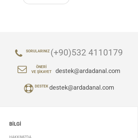
(+90)532 4110179
SORULARINIZ
ÖNERI
destek@ardadanal.com
VE ŞIKAYET
destek@ardadanal.com
DESTEK
BILGI
HAKKIMIZDA