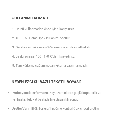
KULLANIM TALIMATI
Ürünü kullanmadan önce iyice karıştırınız.
43T – 55T arası ipek kullanımı önerilir.
Gerekirse maksimum %5 oranında su ile inceltilebilir.
Baskı sonrası 150–170°C’de fikse ediniz.
Tam kürleme sağlanmadan yıkama yapılmamalıdır.
NEDEN EZGI SU BAZLI TEKSTIL BOYASI?
Profesyonel Performans
: Koyu zeminlerde güçlü kapatıcılık ve
net baskı. Tek kat baskıda bile dayanıklı sonuç.
Üretim Verimliliği
: Serigrafi ipeğine kontrollü akış, seri üretim