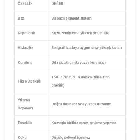
ÖZELLİK
DEĞER
Baz
Su bazlı pigment sistemi
Kapatıcılık
Koyu zeminlerde yüksek örtücülük
Viskozite
Serigrafi baskıya uygun orta-yüksek kıvam
Kurutma
Oda sıcaklığında yüzey kuruması
150–170°C, 2–4 dakika (tünel fırın
Fikse Sıcaklığı
önerilir)
Yıkama
Doğru fikse sonrası yüksek dayanım
Dayanımı
Esneklik
Kumaşla birlikte esner, çatlama yapmaz
Koku
Düşük, solvent içermez