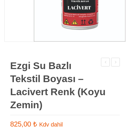
Ezgi Su Bazlı
Su
Su
Tekstil Boyası –
Bazlı
Bazlı
Tekstil
Tekstil
Lacivert Renk (Koyu
Boyası
Boyası
Zemin)
–
–
Mavi
Fuşya
Renk
Renk
825,00
₺
Kdv dahil
(Koyu
(Koyu