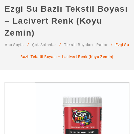
ANA SAYFA
Ezgi Su Bazlı Tekstil Boyası
KURUMSAL
– Lacivert Renk (Koyu
Hakkımızda
Zemin)
Hizmetlerimiz
Ana Sayfa
/
Çok Satanlar
/
Tekstil Boyaları - Patlar
/
Ezgi Su
MAĞAZA
Bazlı Tekstil Boyası – Lacivert Renk (Koyu Zemin)
SSS
İLETIŞIM
HESABIM