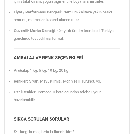
için stabil kıvam, yoğun pigment ile boya israfını önler.
Fiyat / Performans Dengesi
: Premium kaliteye yakın baskı
sonucu, maliyetleri kontrol altında tutar.
Güvenilir Marka Desteği
: 40+ yıllık üretim tecrübesi, Türkiye
genelinde test edilmiş formül.
AMBALAJ VE RENK SEÇENEKLERI
Ambalaj:
1 kg, 5 kg, 10 kg, 20 kg
Renkler:
Siyah, Mavi, Kırmızı, Mor, Yeşil, Turuncu vb.
Özel Renkler:
Pantone C kataloğundan talebe uygun
hazırlanabilir
SIKÇA SORULAN SORULAR
S:
Hangi kumaşlarda kullanabilirim?