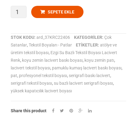
Zemin
Zemin)
Ezgi
SEPETE EKLE
)
Su
Bazlı
STOK KODU:
ard_37KRC22406
KATEGORILER:
Çok
Satanlar
,
Tekstil Boyaları - Patlar
ETIKETLER:
atölye ve
Tekstil
üretim tekstil boyası
,
Ezgi Su Bazlı Tekstil Boyası Lacivert
Boyası
Renk
,
koyu zemin lacivert baskı boyası
,
koyu zemin patı
,
lacivert tekstil boyası
,
pamuklu kumaş lacivert baskı boyası
,
–
pat
,
profesyonel tekstil boyası
,
serigrafi baskı lacivert
,
Lacivert
serigrafi tekstil boyası
,
su bazlı lacivert serigrafi boyası
,
yüksek kapatıcılık lacivert boyası
Renk
(Koyu
Share this product
Zemin)
adet