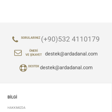
(+90)532 4110179
SORULARINIZ
ÖNERI
destek@ardadanal.com
VE ŞIKAYET
destek@ardadanal.com
DESTEK
BILGI
HAKKIMIZDA