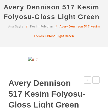
ANA SAYFA
Avery Dennison 517 Kesim
KURUMSAL
Folyosu-Gloss Light Green
Hakkımızda
Ana Sayfa
/
Kesim Folyoları
/
Avery Dennison 517 Kesim
Hizmetlerimiz
Folyosu-Gloss Light Green
MAĞAZA
SSS
İLETIŞIM
HESABIM
Avery Dennison
Dennison
Dennison
517 Kesim Folyosu-
526
531
Kesim
Kesim
Gloss Light Green
Folyosu-
Folyosu-