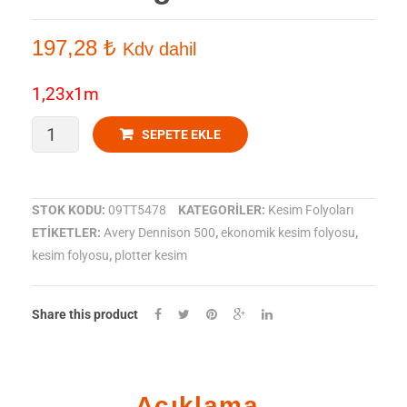
Matt
Gloss
197,28
₺
Kdv dahil
Stone
Lime
Yellow
1,23x1m
Avery
SEPETE EKLE
Dennison
517
STOK KODU:
09TT5478
KATEGORILER:
Kesim Folyoları
ETIKETLER:
Avery Dennison 500
,
ekonomik kesim folyosu
,
Kesim
kesim folyosu
,
plotter kesim
Folyosu-
Gloss
Share this product
Light
Green
Açıklama