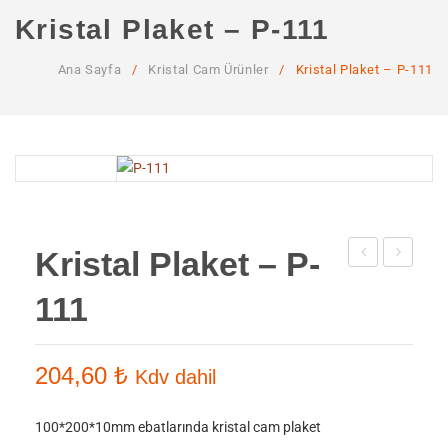
ANA SAYFA
Kristal Plaket – P-111
KURUMSAL
Ana Sayfa
/
Kristal Cam Ürünler
/
Kristal Plaket – P-111
Hakkımızda
Hizmetlerimiz
MAĞAZA
SSS
İLETIŞIM
Kristal Plaket – P-
Plaket
Plaket
HESABIM
111
– P-
– P-
110
112
204,60
₺
Kdv dahil
100*200*10mm ebatlarında kristal cam plaket