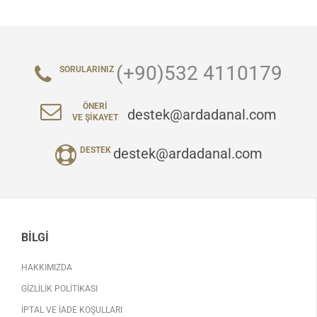
(+90)532 4110179
SORULARINIZ
ÖNERI
destek@ardadanal.com
VE ŞIKAYET
destek@ardadanal.com
DESTEK
BILGI
HAKKIMIZDA
GIZLILIK POLITIKASI
İPTAL VE İADE KOŞULLARI