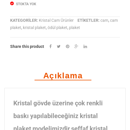
STOKTA YOK
KATEGORILER:
Kristal Cam Ürünler
ETIKETLER:
cam
,
cam
plaket
,
kristal plaket
,
ödül plaket
,
plaket
Share this product
Açıklama
Kristal gövde üzerine çok renkli
baskı yapılabileceğiniz kristal
plaket modelimizdir.şeffaf kristal