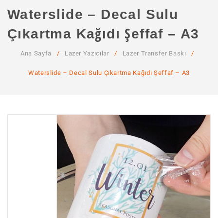
ANA SAYFA
Waterslide – Decal Sulu
KURUMSAL
Çıkartma Kağıdı Şeffaf – A3
Hakkımızda
Ana Sayfa
/
Lazer Yazıcılar
/
Lazer Transfer Baskı
/
Hizmetlerimiz
Waterslide – Decal Sulu Çıkartma Kağıdı Şeffaf – A3
MAĞAZA
SSS
İLETIŞIM
HESABIM