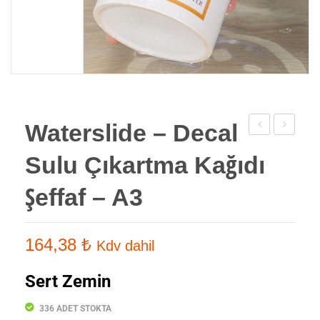
Waterslide – Decal
MagicTouch
Yanmaz
Sulu Çıkartma Kağıdı
Sert
Sublimas
Zemin
Isı
Şeffaf – A3
Kağıdı
Bandı
CPM
164,38
₺
Kdv dahil
6.2-
A4
Sert Zemin
336 ADET STOKTA