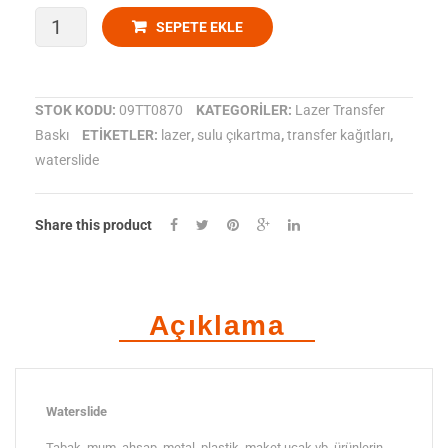
Waterslide
SEPETE EKLE
-
Decal
STOK KODU:
09TT0870
KATEGORILER:
Lazer Transfer
Baskı
ETIKETLER:
lazer
,
sulu çıkartma
,
transfer kağıtları
,
Sulu
waterslide
Çıkartma
Kağıdı
Share this product
Şeffaf
-
Açıklama
A3
adet
Waterslide
Tabak, mum, ahşap, metal, plastik, maket uçak vb. ürünlerin