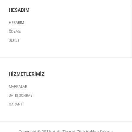
HESABIM
HESABIM
ÖDEME
SEPET
HIZMETLERIMIZ
MARKALAR
SATIŞ SONRASI
GARANTI
Copyright © 2016, Arda Ticaret, Tüm Hakları Saklıdır.