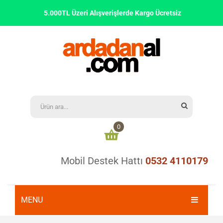
5.000TL Üzeri Alışverişlerde Kargo Ücretsiz
0
Mobil Destek Hattı
0532 4110179
Alışveriş sepetinizde ürün bulunmamaktadır
0,00
₺
ARA TOPLAM:
MENU