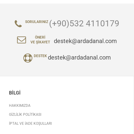
(+90)532 4110179
SORULARINIZ
ÖNERI
destek@ardadanal.com
VE ŞIKAYET
destek@ardadanal.com
DESTEK
BILGI
HAKKIMIZDA
GIZLILIK POLITIKASI
İPTAL VE İADE KOŞULLARI