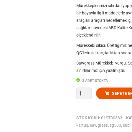
Mürekkeplerimizi sıfırdan yapıy
bir boyayla ilgili maddelerle ay
araçları araçları hedeflemek için
sağlık muayenesi ABD Kalite Kon
ölçeklendirilir.
Mürekkebi sıkıcı. Ürettiğimiz he
QC’lerimizi karşıladıktan sonra 
Sawgrass Mürekkebi vurgu.
Sa
sınırlılarımız için yazılmıştır.
3 ADET STOKTA
Sublimasyon
SEPETE E
Mürekkep
Sawgrass
STOK KODU:
01ST00583
KA
kartuş
,
sawgrass
,
sg500
,
subl
Sg