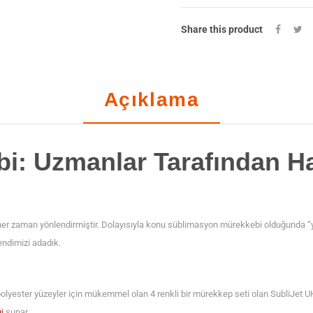
500
Share this product
Sublijet
Uhd
Açıklama
Cyan
adet
: Uzmanlar Tarafından Haz
r zaman yönlendirmiştir. Dolayısıyla konu süblimasyon mürekkebi olduğunda “yete
endimizi adadık.
ster yüzeyler için mükemmel olan 4 renkli bir mürekkep seti olan SubliJet UHD il
i
sunar .