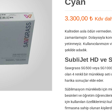
Cyan
3.300,00
₺
Kdv dah
Kaliteden asla ödün vermeden.
zamanlamıştır. Dolayısıyla konu
yetinmeyiz. Kullanıcılarımızın 
şekilde adadık.
SubliJet HD ve 
Sawgrass SG500 veya SG1000’i
olan 4 renkli bir mürekkep seti o
harika sonuçlar elde eder.
Süblimasyon mürekkebi için mü
besinleri ve öğretim öğrencileri
için kullanılan özelliklerimizi k
firmasına sahip olunan kişiler