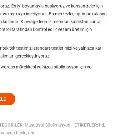
oruz. En iyi boyamayla başlıyoruz ve konsantreler için
rı ayrı ayrı ayrı inceliyoruz. Bu merkezler, optimum ulaşım
 kullanılır.
Kimyagerlerimiz memnun kaldıktan sonra,
trol tarafından kontrol edilir ve tam üretim için
r tek tek testimizi standart testlerimizi ve yalnızca katı
alımları gerçekleştiriyoruz.
wgrass mürekkebi yalnızca süblimasyon için ve
KLE
TEGORILER:
Masaüstü Süblimasyon
ETIKETLER:
hd
,
imasyon baskı
,
uhd