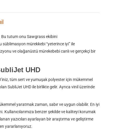
Sublijet
Uhd
il
Yellow
 Bu tutum onu ​​Sawgrass ekibini
 süblimasyon mürekkebi “yeterince iyi” ile
vizyonu ve olağanüstü mürekebebi canlı ve gerçekçi bir
SubliJet UHD
niz, tüm sert ve yumuşak polyester için mükemmel
lan SubliJet UHD ile birlikte gelir.
Ayrıca vinil üzerinde
kemmel yaratmak zaman, sabır ve uygun olabilir. En iyi
ni.
Kullanıcılarımıza benzer şekilde ve kaliteyi korumak
ullanan yazıcıları ayarlayan bir araştırma ve geliştirme
den yararlanıyoruz.