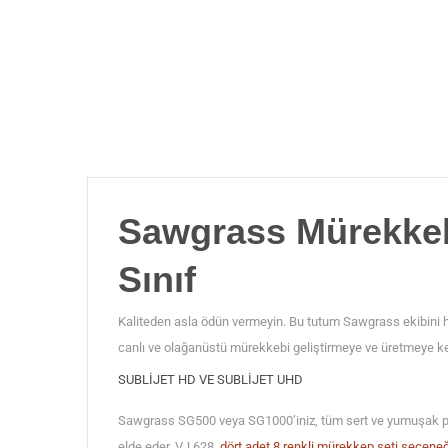
Sawgrass Mürekkebi
Sınıf
Kaliteden asla ödün vermeyin. Bu tutum Sawgrass ekibini he
canlı ve olağanüstü mürekkebi geliştirmeye ve üretmeye k
SUBLIJET HD VE SUBLIJET UHD
Sawgrass SG500 veya SG1000’iniz, tüm sert ve yumuşak polye
elde eder. VJ 628,
dört adet 8 renkli mürekkep seti seçeneğ