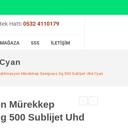
tek Hattı
0532 4110179
MAĞAZA
SSS
İLETIŞIM
 Cyan
ublimasyon Mürekkep Sawgrass Sg 500 Sublijet Uhd Cyan
on Mürekkep
Yeşil
Mürekkep
g 500 Sublijet Uhd
Ragle
Sawgrass
10cm
Sg500