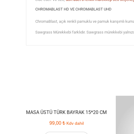
CHROMABLAST HD VE CHROMABLAST UHD
ChromaBlast, açık renkli pamuklu ve pamuk karışımlı kumaş
Sawgrass Mürekkebi farklıdır. Sawgrass mürekkebi yalnızca s
MASA ÜSTÜ TÜRK BAYRAK 15*20 CM
99,00
₺
Kdv dahil