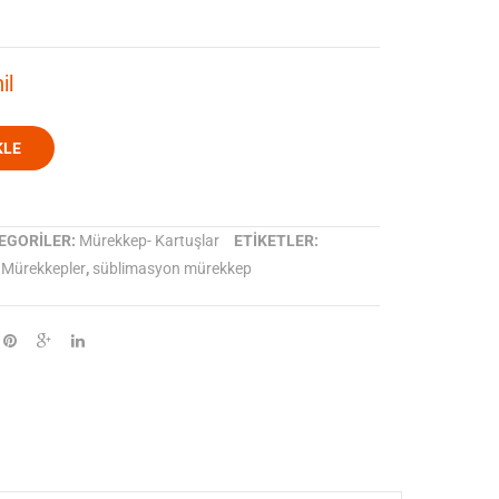
800
Jet
Sublijet-
R
il
HD-
3300/2600-
Magenta
Black
KLE
EGORILER:
Mürekkep- Kartuşlar
ETIKETLER:
D Mürekkepler
,
süblimasyon mürekkep