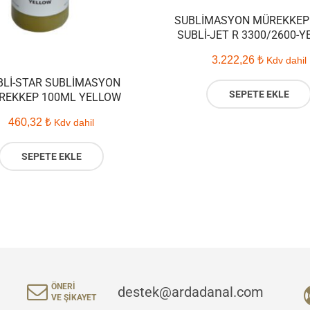
SUBLIMASYON MÜREKKEP
SUBLI-JET R 3300/2600-
3.222,26
₺
Kdv dahil
BLI-STAR SUBLIMASYON
SEPETE EKLE
REKKEP 100ML YELLOW
460,32
₺
Kdv dahil
SEPETE EKLE
ÖNERI
destek@ardadanal.com
VE ŞIKAYET