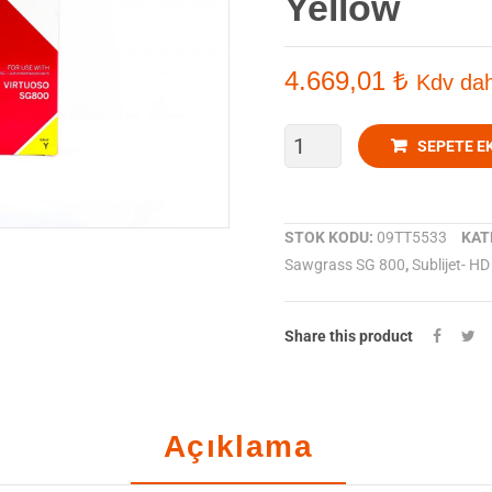
Yellow
4.669,01
₺
Kdv dah
Sublimasyon
SEPETE E
Mürekkep
Sawgrass
STOK KODU:
09TT5533
KAT
Sawgrass SG 800
,
Sublijet- H
SG
800
Share this product
Sublijet-
HD-
Açıklama
Yellow
adet