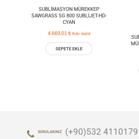
SUBLIMASYON MÜREKKEP
SAWGRASS SG 800 SUBLIJET-HD-
CYAN
4.669,01
₺
Kdv dahil
SU
MÜ
SEPETE EKLE
(+90)532 4110179
SORULARINIZ