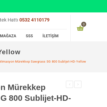
tek Hattı
0532 4110179
0
MAĞAZA
SSS
İLETIŞIM
Alışveriş sepetinizde ürün bulunmamaktadır
Yellow
0,00
₺
ARA TOPLAM:
limasyon Mürekkep Sawgrass SG 800 Sublijet-HD-Yellow
on Mürekkep
Mürekkep
Mürekkep
G 800 Sublijet-HD-
Sawgrass
Ricoh
SG
Subli-