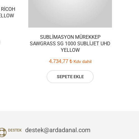
 RICOH
YELLOW
SUBLIMASYON MÜREKKEP
SAWGRASS SG 1000 SUBLIJET UHD
YELLOW
4.734,77
₺
Kdv dahil
SEPETE EKLE
destek@ardadanal.com
DESTEK