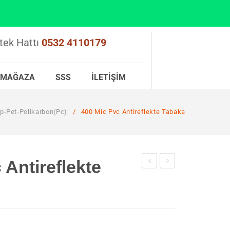
tek Hattı
0532 4110179
MAĞAZA
SSS
İLETIŞIM
p-Pet-Polikarbon(pc)
/
400 Mic Pvc Antireflekte Tabaka
 Antireflekte
Mic
Mic
Pvc
Pvc
Antireflekte
Antireflekte
Tabaka
Tabaka