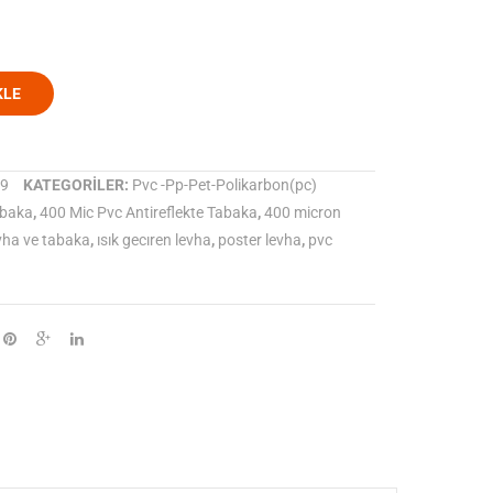
KLE
9
KATEGORILER:
Pvc -Pp-Pet-Polikarbon(pc)
abaka
,
400 Mic Pvc Antireflekte Tabaka
,
400 micron
vha ve tabaka
,
ısık gecıren levha
,
poster levha
,
pvc