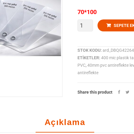
70*100
400
SEPETE E
Mic
Pvc
STOK KODU:
ard_DBQG42264
ETIKETLER:
400 mic plastik t
Antireflekte
PVC
,
40mm pvc antireflekte le
Tabaka
antireflekte
adet
Share this product
Açıklama