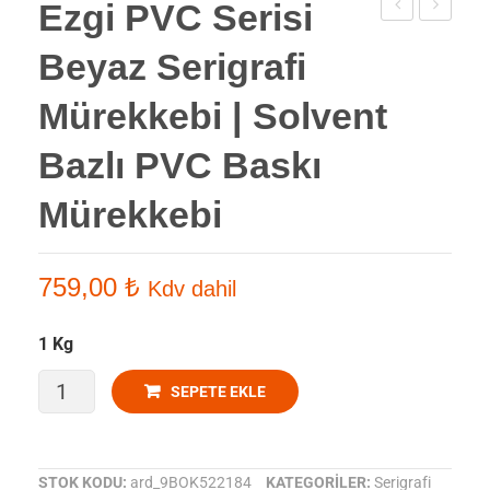
Ezgi PVC Serisi
PVC
PVC
Beyaz Serigrafi
Serisi
Serisi
Solvent
Serigrafi
Mürekkebi | Solvent
Bazlı
Mürekkeb
Bazlı PVC Baskı
Serigrafi
Vernik
Mürekkebi/Siy
|
Mürekkebi
Solvent
Bazlı
PVC
759,00
₺
Kdv dahil
Baskı
Mürekkeb
1 Kg
Ezgi
SEPETE EKLE
PVC
Serisi
STOK KODU:
ard_9BOK522184
KATEGORILER:
Serigrafi