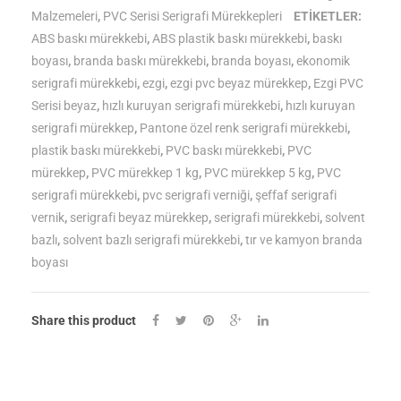
Malzemeleri
,
PVC Serisi Serigrafi Mürekkepleri
ETIKETLER:
Beyaz
ABS baskı mürekkebi
,
ABS plastik baskı mürekkebi
,
baskı
Serigrafi
boyası
,
branda baskı mürekkebi
,
branda boyası
,
ekonomik
serigrafi mürekkebi
,
ezgi
,
ezgi pvc beyaz mürekkep
,
Ezgi PVC
Mürekkebi
Serisi beyaz
,
hızlı kuruyan serigrafi mürekkebi
,
hızlı kuruyan
|
serigrafi mürekkep
,
Pantone özel renk serigrafi mürekkebi
,
plastik baskı mürekkebi
,
PVC baskı mürekkebi
,
PVC
Solvent
mürekkep
,
PVC mürekkep 1 kg
,
PVC mürekkep 5 kg
,
PVC
Bazlı
serigrafi mürekkebi
,
pvc serigrafi verniği
,
şeffaf serigrafi
vernik
,
serigrafi beyaz mürekkep
,
serigrafi mürekkebi
,
solvent
PVC
bazlı
,
solvent bazlı serigrafi mürekkebi
,
tır ve kamyon branda
Baskı
boyası
Mürekkebi
Share this product
adet