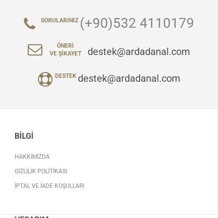
(+90)532 4110179
SORULARINIZ
ÖNERI
destek@ardadanal.com
VE ŞIKAYET
destek@ardadanal.com
DESTEK
BILGI
HAKKIMIZDA
GIZLILIK POLITIKASI
İPTAL VE İADE KOŞULLARI