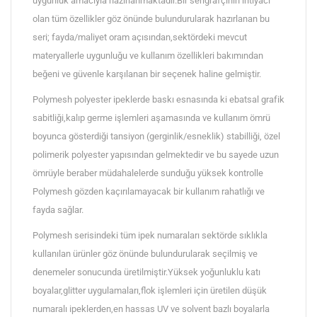
uygunluk amacıyla hazırlanmaktadır.Bir serigrafçının ihtiyacı
olan tüm özellikler göz önünde bulundurularak hazırlanan bu
seri; fayda/maliyet oram açısından,sektördeki mevcut
materyallerle uygunluğu ve kullanım özellikleri bakımından
beğeni ve güvenle karşılanan bir seçenek haline gelmiştir.
Polymesh polyester ipeklerde baskı esnasında ki ebatsal grafik
sabitliği,kalıp germe işlemleri aşamasında ve kullanım ömrü
boyunca gösterdiği tansiyon (gerginlik/esneklik) stabilliği, özel
polimerik polyester yapısından gelmektedir ve bu sayede uzun
ömrüyle beraber müdahalelerde sunduğu yüksek kontrolle
Polymesh gözden kaçırılamayacak bir kullanım rahatlığı ve
fayda sağlar.
Polymesh serisindeki tüm ipek numaraları sektörde sıklıkla
kullanılan ürünler göz önünde bulundurularak seçilmiş ve
denemeler sonucunda üretilmiştir.Yüksek yoğunluklu katı
boyalar,glitter uygulamaları,flok işlemleri için üretilen düşük
numaralı ipeklerden,en hassas UV ve solvent bazlı boyalarla