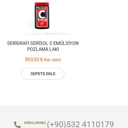
SERIGRAFI SERISOL C EMÜLSIYON
POZLAMA LAKI
953,53
₺
Kdv dahil
SEPETE EKLE
(+90)532 4110179
SORULARINIZ