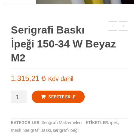
Serigrafi Baskı
Baskı
Baskı
İpeği 150-34 W Beyaz
İpeği
İpeği
140-
165-
M2
34
31
w
w
1.315,21
₺
Kdv dahil
Beyaz
Beyaz
m2
m2
Serigrafi
SEPETE EKLE
Baskı
İpeği
KATEGORILER:
Serigrafi Malzemeleri
ETIKETLER:
ipek
,
mesh
,
Serigrafi Baskı
,
serigrafi ipeği
150-