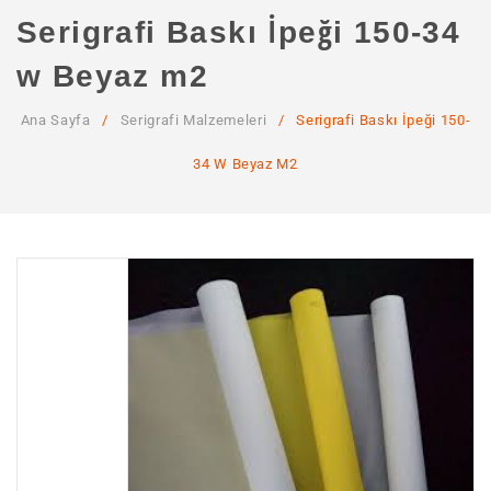
ANA SAYFA
Serigrafi Baskı İpeği 150-34
KURUMSAL
w Beyaz m2
Hakkımızda
Ana Sayfa
/
Serigrafi Malzemeleri
/
Serigrafi Baskı İpeği 150-
Hizmetlerimiz
34 W Beyaz M2
MAĞAZA
SSS
İLETIŞIM
HESABIM