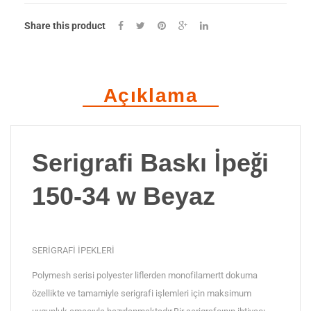
34
Share this product
w
Beyaz
m2
Açıklama
adet
Serigrafi Baskı İpeği
150-34 w Beyaz
SERİGRAFİ İPEKLERİ
Polymesh serisi polyester liflerden monofilamertt dokuma
özellikte ve tamamiyle serigrafi işlemleri için maksimum