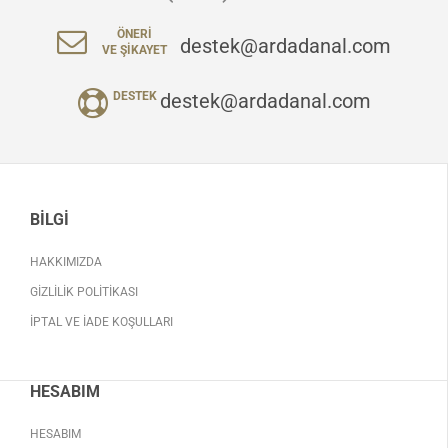
ÖNERI
destek@ardadanal.com
VE ŞIKAYET
destek@ardadanal.com
DESTEK
BILGI
HAKKIMIZDA
GIZLILIK POLITIKASI
İPTAL VE İADE KOŞULLARI
HESABIM
HESABIM