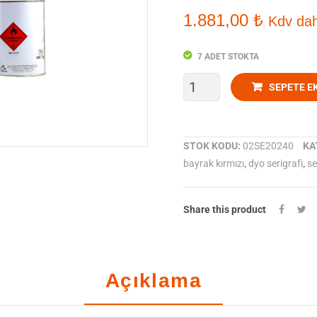
1.881,00
₺
Kdv dah
7 ADET STOKTA
Toyo
SEPETE E
Ink
-
STOK KODU:
02SE20240
KA
bayrak kırmızı
,
dyo serigrafi
,
se
Serigrafi
SE
Share this product
20240
Bayrak
Açıklama
Kırmızı
adet