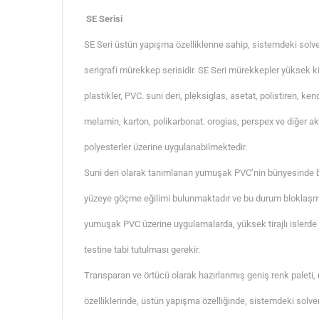
SE Serisi
SE Seri üstün yapışma özelliklenne sahip, sistemdeki solv
serigrafi mürekkep serisidir. SE Seri mürekkepler yüksek k
plastikler, PVC. suni deri, pleksiglas, asetat, polistiren, k
melamin, karton, polikarbonat. orogias, perspex ve diğer akr
polyesterler üzerine uygulanabilmektedir.
Suni deri olarak tanımlanan yumuşak PVC’nin bünyesinde b
yüzeye göçme eğilimi bulunmaktadır ve bu durum bloklaşm
yumuşak PVC üzerine uygulamalarda, yüksek tirajlı islerde 
testine tabi tutulması gerekir.
Transparan ve örtücü olarak hazırlanmış geniş renk palet
özelliklerinde, üstün yapışma özelliğinde, sistemdeki solv