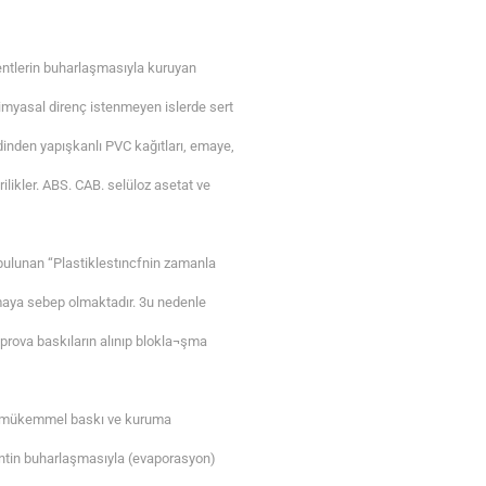
entlerin buharlaşmasıyla kuruyan
imyasal direnç istenmeyen islerde sert
endinden yapışkanlı PVC kağıtları, emaye,
ilikler. ABS. CAB. selüloz asetat ve
ulunan “Plastiklestıncfnin zamanla
aya sebep olmaktadır. 3u nedenle
prova baskıların alınıp blokla¬şma
i, mükemmel baskı ve kuruma
entin buharlaşmasıyla (evaporasyon)