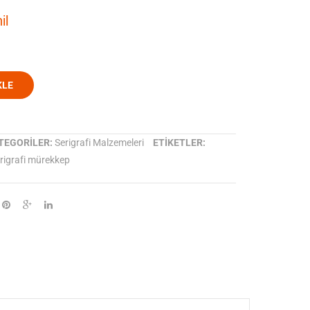
SE
21010
il
04400
Mavi
transparan
KLE
TEGORILER:
Serigrafi Malzemeleri
ETIKETLER:
rigrafi mürekkep