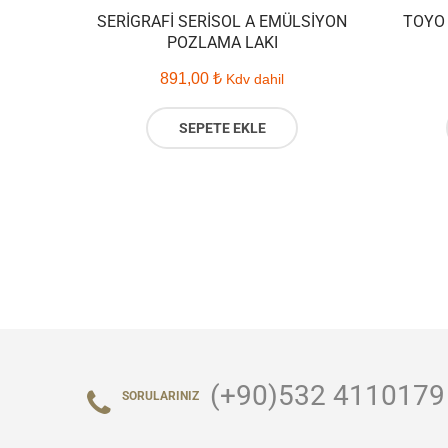
SERIGRAFI SERISOL A EMÜLSIYON
TOYO 
POZLAMA LAKI
891,00
₺
Kdv dahil
SEPETE EKLE
(+90)532 4110179
SORULARINIZ