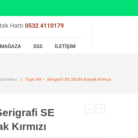
tek Hattı
0532 4110179
MAĞAZA
SSS
İLETIŞIM
lzemeleri
/
Toyo Ink – Serigrafi SE 20240 Bayrak Kırmızı
Serigrafi SE
Ink
Ink-
k Kırmızı
–
Serigrafi
Serigrafi
SE