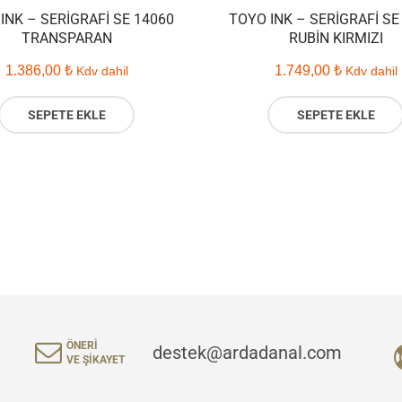
INK – SERIGRAFI SE 14060
TOYO INK – SERIGRAFI SE
TRANSPARAN
RUBIN KIRMIZI
1.386,00
₺
1.749,00
₺
Kdv dahil
Kdv dahil
SEPETE EKLE
SEPETE EKLE
ÖNERI
destek@ardadanal.com
VE ŞIKAYET