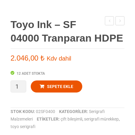
Toyo Ink – SF
Ink
Ink
04000 Tranparan HDPE
–
–
SF
SF
03510
04070
2.046,00
₺
Kdv dahil
Yeşil
Gümüş
HDPE
Yaldız
12 ADET STOKTA
HDPE
Toyo
SEPETE EKLE
Ink
-
STOK KODU:
02SF0400
KATEGORILER:
Serigrafi
Malzemeleri
ETIKETLER:
çift bileşimli
,
serigrafi mürekkep
,
SF
toyo serigrafi
04000