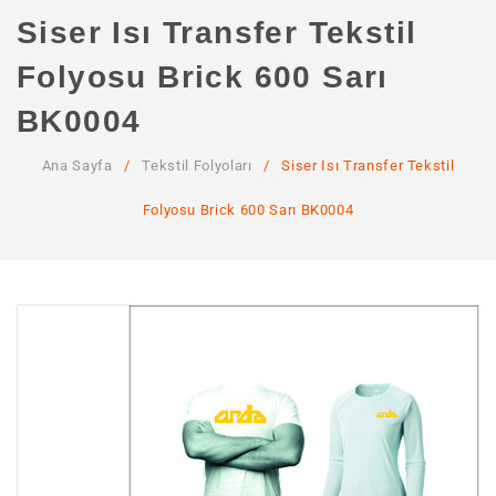
ANA SAYFA
Siser Isı Transfer Tekstil
KURUMSAL
Folyosu Brick 600 Sarı
Hakkımızda
BK0004
Hizmetlerimiz
Ana Sayfa
/
Tekstil Folyoları
/
Siser Isı Transfer Tekstil
MAĞAZA
Folyosu Brick 600 Sarı BK0004
SSS
İLETIŞIM
HESABIM