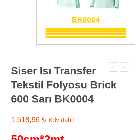
Siser Isı Transfer
Isı
Zemin
Tekstil Folyosu Brick
Transfer
Lazer
Tekstil
Transfer
600 Sarı BK0004
Folyosu
Tekstil
Brick
Kağıdı
1.518,96
₺
Kdv dahil
600
A3
Siyah
50cm*2mt
BK0019