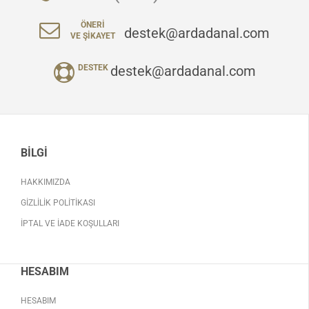
ÖNERI
destek@ardadanal.com
VE ŞIKAYET
destek@ardadanal.com
DESTEK
BILGI
HAKKIMIZDA
GIZLILIK POLITIKASI
İPTAL VE İADE KOŞULLARI
HESABIM
HESABIM