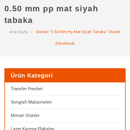
ANA SAYFA
0.50 mm pp mat siyah
KURUMSAL
tabaka
Hakkımızda
Ana Sayfa
/
Ürünler “0.50 Mm Pp Mat Siyah Tabaka” Olarak
Hizmetlerimiz
Etiketlendi
MAĞAZA
SSS
İLETIŞIM
Ürün Kategori
HESABIM
Transfer Presleri
Serigrafi Malzemeleri
Mimari Ürünler
Lazer Kazıma Plakaları