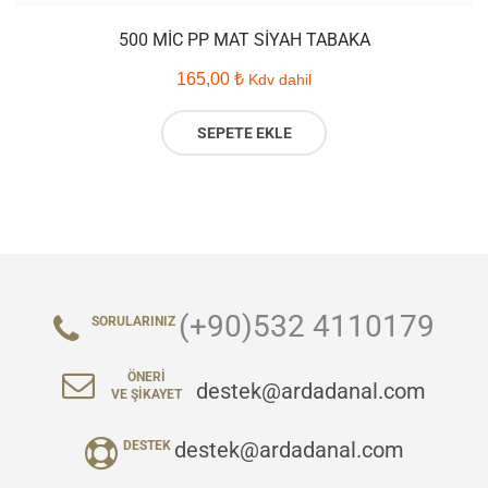
500 MIC PP MAT SIYAH TABAKA
165,00
₺
Kdv dahil
SEPETE EKLE
(+90)532 4110179
SORULARINIZ
ÖNERI
destek@ardadanal.com
VE ŞIKAYET
destek@ardadanal.com
DESTEK