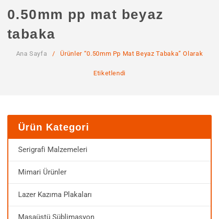
ANA SAYFA
0.50mm pp mat beyaz
KURUMSAL
tabaka
Hakkımızda
Ana Sayfa
/
Ürünler “0.50mm Pp Mat Beyaz Tabaka” Olarak
Hizmetlerimiz
Etiketlendi
MAĞAZA
SSS
İLETIŞIM
Ürün Kategori
HESABIM
Serigrafi Malzemeleri
Mimari Ürünler
Lazer Kazıma Plakaları
Masaüstü Süblimasyon