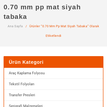
ANA SAYFA
0.70 mm pp mat siyah
KURUMSAL
tabaka
Hakkımızda
Ana Sayfa
/
Ürünler “0.70 Mm Pp Mat Siyah Tabaka” Olarak
Hizmetlerimiz
Etiketlendi
MAĞAZA
SSS
İLETIŞIM
Ürün Kategori
HESABIM
Araç Kaplama Folyosu
Tekstil Folyoları
Transfer Presleri
Serigrafi Malzemeleri