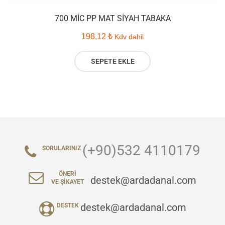
700 MIC PP MAT SIYAH TABAKA
198,12
₺
Kdv dahil
SEPETE EKLE
(+90)532 4110179
SORULARINIZ
ÖNERI
destek@ardadanal.com
VE ŞIKAYET
destek@ardadanal.com
DESTEK