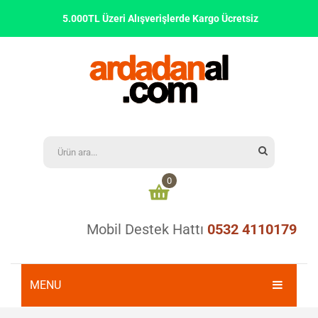
5.000TL Üzeri Alışverişlerde Kargo Ücretsiz
0
Mobil Destek Hattı
0532 4110179
Alışveriş sepetinizde ürün bulunmamaktadır
0,00
₺
ARA TOPLAM:
MENU