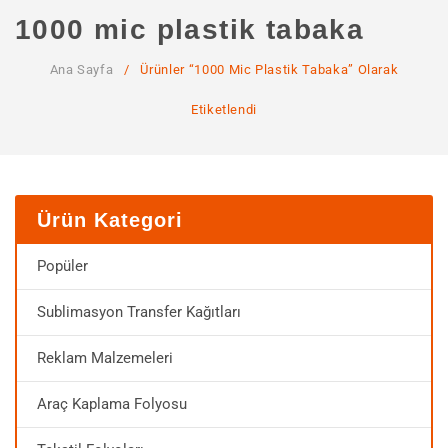
ANA SAYFA
1000 mic plastik tabaka
KURUMSAL
Ana Sayfa
/
Ürünler “1000 Mic Plastik Tabaka” Olarak
Hakkımızda
Etiketlendi
Hizmetlerimiz
MAĞAZA
SSS
Ürün Kategori
İLETIŞIM
Popüler
HESABIM
Sublimasyon Transfer Kağıtları
Reklam Malzemeleri
Araç Kaplama Folyosu