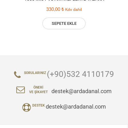
330,00
₺
Kdv dahil
SEPETE EKLE
(+90)532 4110179
SORULARINIZ
ÖNERI
destek@ardadanal.com
VE ŞIKAYET
destek@ardadanal.com
DESTEK