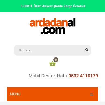
5.000TL Üzeri Alışverişlerde Kargo Ücretsiz
0
Mobil Destek Hattı
0532 4110179
Alışveriş sepetinizde ürün bulunmamaktadır
0,00
₺
ARA TOPLAM:
MENU