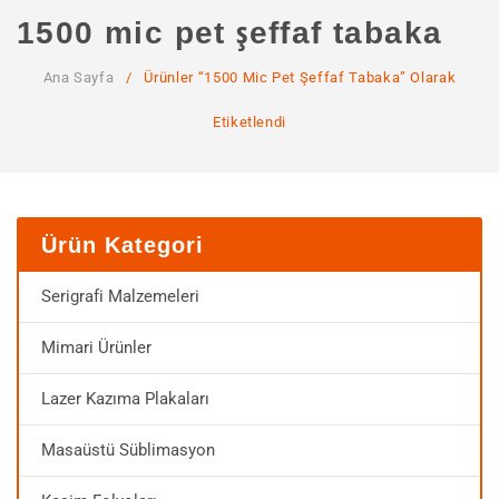
ANA SAYFA
1500 mic pet şeffaf tabaka
KURUMSAL
Ana Sayfa
/
Ürünler “1500 Mic Pet Şeffaf Tabaka” Olarak
Hakkımızda
Etiketlendi
Hizmetlerimiz
MAĞAZA
SSS
Ürün Kategori
İLETIŞIM
Serigrafi Malzemeleri
HESABIM
Mimari Ürünler
Lazer Kazıma Plakaları
Masaüstü Süblimasyon