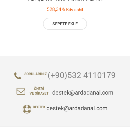
528,34
₺
Kdv dahil
SEPETE EKLE
(+90)532 4110179
SORULARINIZ
ÖNERI
destek@ardadanal.com
VE ŞIKAYET
destek@ardadanal.com
DESTEK