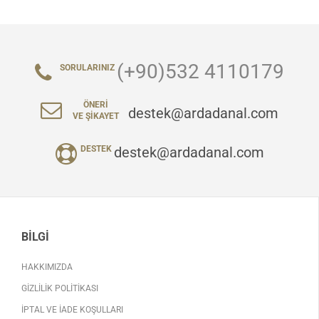
(+90)532 4110179
SORULARINIZ
ÖNERI
destek@ardadanal.com
VE ŞIKAYET
destek@ardadanal.com
DESTEK
BILGI
HAKKIMIZDA
GIZLILIK POLITIKASI
İPTAL VE İADE KOŞULLARI