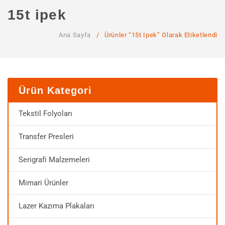
ANA SAYFA
15t ipek
KURUMSAL
Ana Sayfa
/
Ürünler “15t Ipek” Olarak Etiketlendi
Hakkımızda
Hizmetlerimiz
MAĞAZA
Ürün Kategori
SSS
Tekstil Folyoları
İLETIŞIM
Transfer Presleri
HESABIM
Serigrafi Malzemeleri
Mimari Ürünler
Lazer Kazıma Plakaları