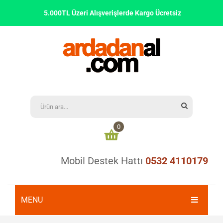
5.000TL Üzeri Alışverişlerde Kargo Ücretsiz
0
Mobil Destek Hattı
0532 4110179
Alışveriş sepetinizde ürün bulunmamaktadır
0,00
₺
ARA TOPLAM:
MENU