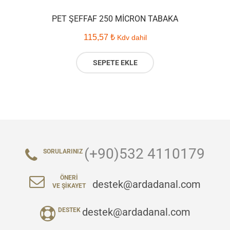
PET ŞEFFAF 250 MICRON TABAKA
115,57
₺
Kdv dahil
SEPETE EKLE
(+90)532 4110179
SORULARINIZ
ÖNERI
destek@ardadanal.com
VE ŞIKAYET
destek@ardadanal.com
DESTEK