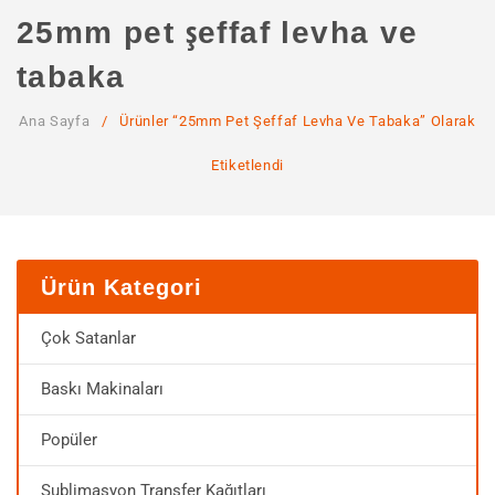
ANA SAYFA
25mm pet şeffaf levha ve
KURUMSAL
tabaka
Hakkımızda
Ana Sayfa
/
Ürünler “25mm Pet Şeffaf Levha Ve Tabaka” Olarak
Hizmetlerimiz
Etiketlendi
MAĞAZA
SSS
İLETIŞIM
Ürün Kategori
HESABIM
Çok Satanlar
Baskı Makinaları
Popüler
Sublimasyon Transfer Kağıtları