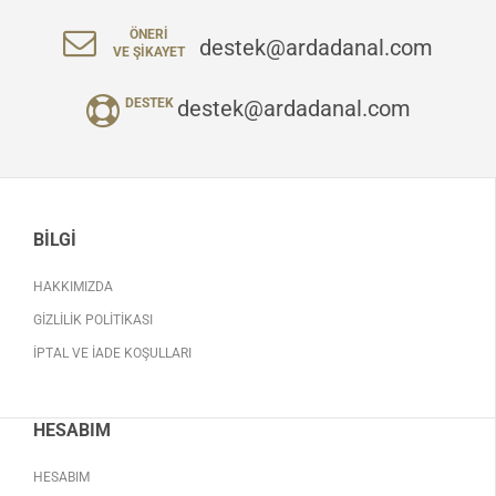
ÖNERI
destek@ardadanal.com
VE ŞIKAYET
destek@ardadanal.com
DESTEK
BILGI
HAKKIMIZDA
GIZLILIK POLITIKASI
İPTAL VE İADE KOŞULLARI
HESABIM
HESABIM