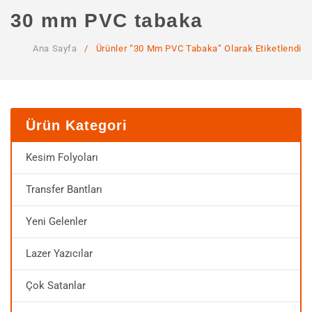
ANA SAYFA
30 mm PVC tabaka
KURUMSAL
Ana Sayfa
/
Ürünler “30 Mm PVC Tabaka” Olarak Etiketlendi
Hakkımızda
Hizmetlerimiz
MAĞAZA
Ürün Kategori
SSS
Kesim Folyoları
İLETIŞIM
Transfer Bantları
HESABIM
Yeni Gelenler
Lazer Yazıcılar
Çok Satanlar