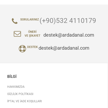
(+90)532 4110179
SORULARINIZ
ÖNERI
destek@ardadanal.com
VE ŞIKAYET
destek@ardadanal.com
DESTEK
BILGI
HAKKIMIZDA
GIZLILIK POLITIKASI
İPTAL VE İADE KOŞULLARI