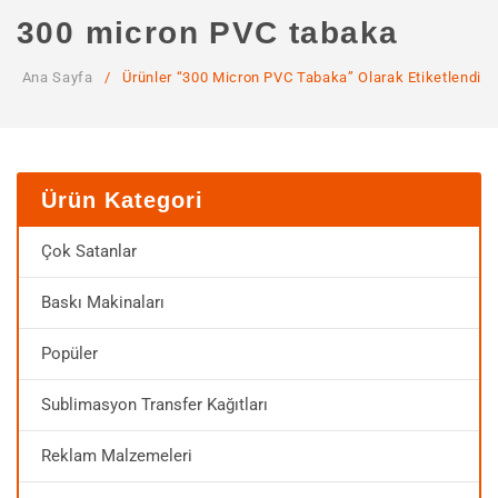
ANA SAYFA
300 micron PVC tabaka
KURUMSAL
Ana Sayfa
/
Ürünler “300 Micron PVC Tabaka” Olarak Etiketlendi
Hakkımızda
Hizmetlerimiz
MAĞAZA
Ürün Kategori
SSS
Çok Satanlar
İLETIŞIM
Baskı Makinaları
HESABIM
Popüler
Sublimasyon Transfer Kağıtları
Reklam Malzemeleri