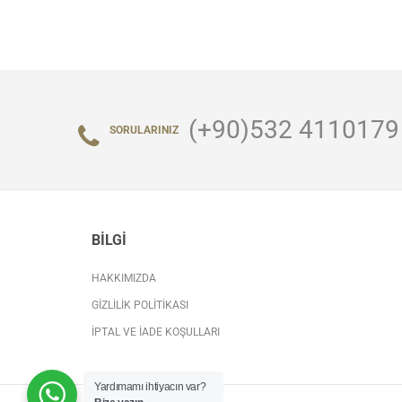
(+90)532 4110179
SORULARINIZ
BILGI
HAKKIMIZDA
GIZLILIK POLITIKASI
İPTAL VE İADE KOŞULLARI
Yardımamı ihtiyacın var?