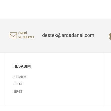
ÖNERI
destek@ardadanal.com
VE ŞIKAYET
HESABIM
HESABIM
ÖDEME
SEPET