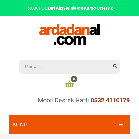
5.000TL Üzeri Alışverişlerde Kargo Ücretsiz
0
Mobil Destek Hattı
0532 4110179
Alışveriş sepetinizde ürün bulunmamaktadır
0,00
₺
ARA TOPLAM:
MENU