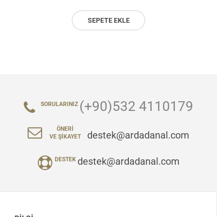
SEPETE EKLE
(+90)532 4110179
SORULARINIZ
ÖNERI
destek@ardadanal.com
VE ŞIKAYET
destek@ardadanal.com
DESTEK