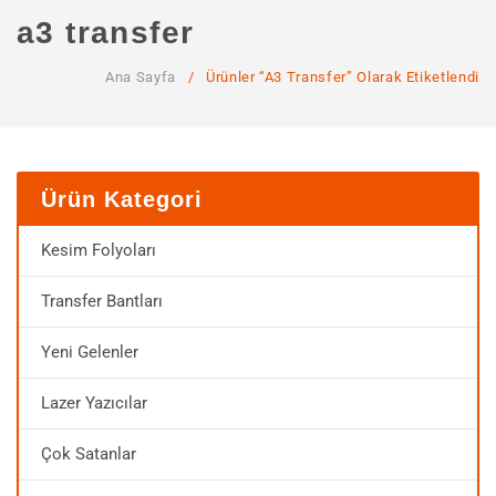
ANA SAYFA
a3 transfer
KURUMSAL
Ana Sayfa
/
Ürünler “a3 Transfer” Olarak Etiketlendi
Hakkımızda
Hizmetlerimiz
MAĞAZA
Ürün Kategori
SSS
Kesim Folyoları
İLETIŞIM
Transfer Bantları
HESABIM
Yeni Gelenler
Lazer Yazıcılar
Çok Satanlar