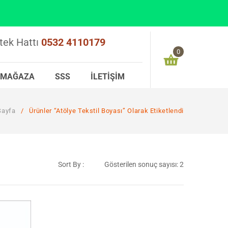
tek Hattı
0532 4110179
0
MAĞAZA
SSS
İLETIŞIM
Alışveriş sepetinizde ürün bulunmamaktadır
Sayfa
/
Ürünler “atölye Tekstil Boyası” Olarak Etiketlendi
0,00
₺
ARA TOPLAM:
Sort By :
Gösterilen sonuç sayısı: 2