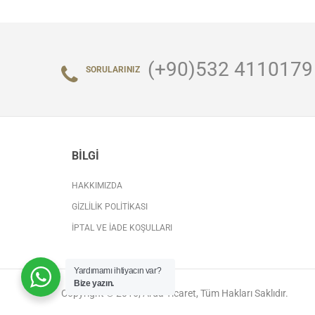
(+90)532 4110179
SORULARINIZ
BILGI
HAKKIMIZDA
GIZLILIK POLITIKASI
İPTAL VE İADE KOŞULLARI
Yardımamı ihtiyacın var?
Bize yazın.
Copyright © 2016, Arda Ticaret, Tüm Hakları Saklıdır.