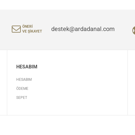
ÖNERI
destek@ardadanal.com
VE ŞIKAYET
HESABIM
HESABIM
ÖDEME
SEPET