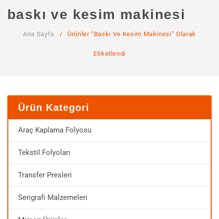
ANA SAYFA
baskı ve kesim makinesi
KURUMSAL
Ana Sayfa
/
Ürünler “baskı Ve Kesim Makinesi” Olarak
Hakkımızda
Etiketlendi
Hizmetlerimiz
MAĞAZA
SSS
Ürün Kategori
İLETIŞIM
Araç Kaplama Folyosu
HESABIM
Tekstil Folyoları
Transfer Presleri
Serigrafi Malzemeleri