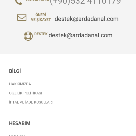
(+90)532 4110179
ÖNERI
destek@ardadanal.com
VE ŞIKAYET
destek@ardadanal.com
DESTEK
BILGI
HAKKIMIZDA
GIZLILIK POLITIKASI
İPTAL VE İADE KOŞULLARI
HESABIM