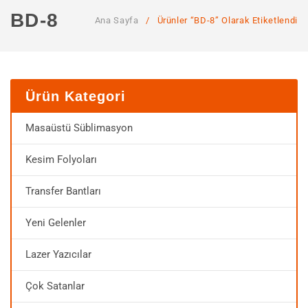
ANA SAYFA
BD-8
Ana Sayfa
/
Ürünler “BD-8” Olarak Etiketlendi
KURUMSAL
Hakkımızda
Hizmetlerimiz
Ürün Kategori
MAĞAZA
Masaüstü Süblimasyon
SSS
Kesim Folyoları
İLETIŞIM
Transfer Bantları
HESABIM
Yeni Gelenler
Lazer Yazıcılar
Çok Satanlar