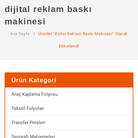
ANA SAYFA
dijital reklam baskı
KURUMSAL
makinesi
Hakkımızda
Ana Sayfa
/
Ürünler “dijital Reklam Baskı Makinesi” Olarak
Hizmetlerimiz
Etiketlendi
MAĞAZA
SSS
İLETIŞIM
Ürün Kategori
HESABIM
Araç Kaplama Folyosu
Tekstil Folyoları
Transfer Presleri
Serigrafi Malzemeleri