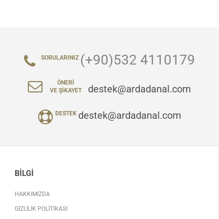
(+90)532 4110179
SORULARINIZ
ÖNERI
destek@ardadanal.com
VE ŞIKAYET
destek@ardadanal.com
DESTEK
BILGI
HAKKIMIZDA
GIZLILIK POLITIKASI