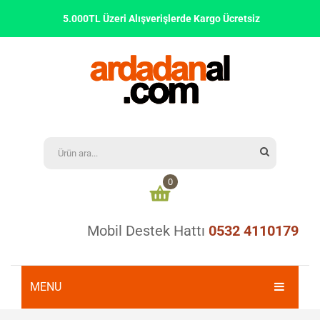
5.000TL Üzeri Alışverişlerde Kargo Ücretsiz
0
Mobil Destek Hattı
0532 4110179
Alışveriş sepetinizde ürün bulunmamaktadır
0,00
₺
ARA TOPLAM:
MENU