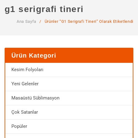
ANA SAYFA
g1 serigrafi tineri
KURUMSAL
Ana Sayfa
/
Ürünler “g1 Serigrafi Tineri” Olarak Etiketlendi
Hakkımızda
Hizmetlerimiz
MAĞAZA
Ürün Kategori
SSS
Kesim Folyoları
İLETIŞIM
Yeni Gelenler
HESABIM
Masaüstü Süblimasyon
Çok Satanlar
Popüler