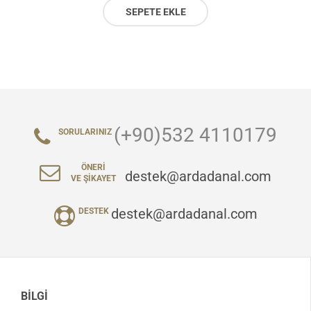
SEPETE EKLE
(+90)532 4110179
SORULARINIZ
ÖNERI
destek@ardadanal.com
VE ŞIKAYET
destek@ardadanal.com
DESTEK
BILGI