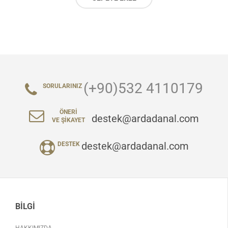
(+90)532 4110179
SORULARINIZ
ÖNERI
destek@ardadanal.com
VE ŞIKAYET
destek@ardadanal.com
DESTEK
BILGI