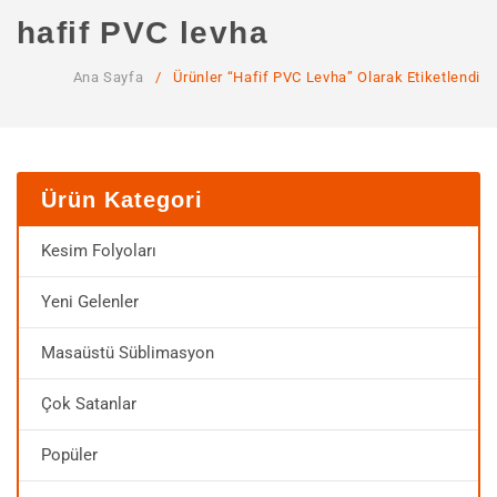
ANA SAYFA
hafif PVC levha
KURUMSAL
Ana Sayfa
/
Ürünler “hafif PVC Levha” Olarak Etiketlendi
Hakkımızda
Hizmetlerimiz
MAĞAZA
Ürün Kategori
SSS
Kesim Folyoları
İLETIŞIM
Yeni Gelenler
HESABIM
Masaüstü Süblimasyon
Çok Satanlar
Popüler