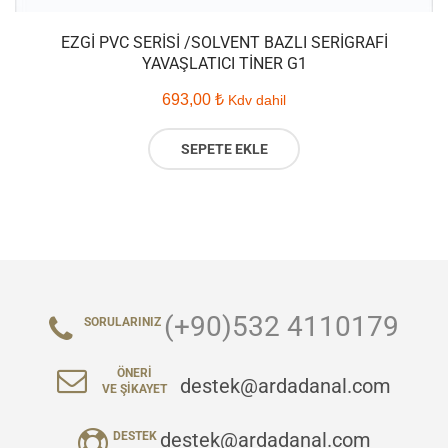
EZGI PVC SERISI /SOLVENT BAZLI SERIGRAFI
YAVAŞLATICI TINER G1
693,00
₺
Kdv dahil
SEPETE EKLE
(+90)532 4110179
SORULARINIZ
ÖNERI
destek@ardadanal.com
VE ŞIKAYET
destek@ardadanal.com
DESTEK