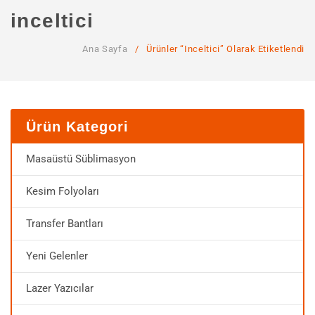
ANA SAYFA
inceltici
KURUMSAL
Ana Sayfa
/
Ürünler “inceltici” Olarak Etiketlendi
Hakkımızda
Hizmetlerimiz
MAĞAZA
Ürün Kategori
SSS
Masaüstü Süblimasyon
İLETIŞIM
Kesim Folyoları
HESABIM
Transfer Bantları
Yeni Gelenler
Lazer Yazıcılar