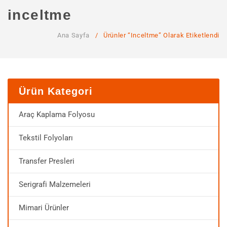
ANA SAYFA
inceltme
KURUMSAL
Ana Sayfa
/
Ürünler “inceltme” Olarak Etiketlendi
Hakkımızda
Hizmetlerimiz
MAĞAZA
Ürün Kategori
SSS
Araç Kaplama Folyosu
İLETIŞIM
Tekstil Folyoları
HESABIM
Transfer Presleri
Serigrafi Malzemeleri
Mimari Ürünler