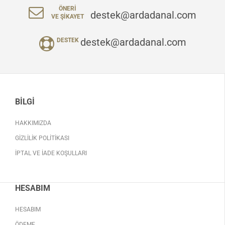
ÖNERI
destek@ardadanal.com
VE ŞIKAYET
destek@ardadanal.com
DESTEK
BILGI
HAKKIMIZDA
GIZLILIK POLITIKASI
İPTAL VE İADE KOŞULLARI
HESABIM
HESABIM
ÖDEME