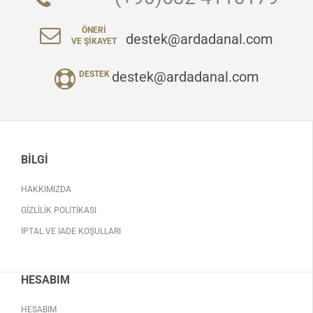
ÖNERI
destek@ardadanal.com
VE ŞIKAYET
destek@ardadanal.com
DESTEK
BILGI
HAKKIMIZDA
GIZLILIK POLITIKASI
İPTAL VE İADE KOŞULLARI
HESABIM
HESABIM