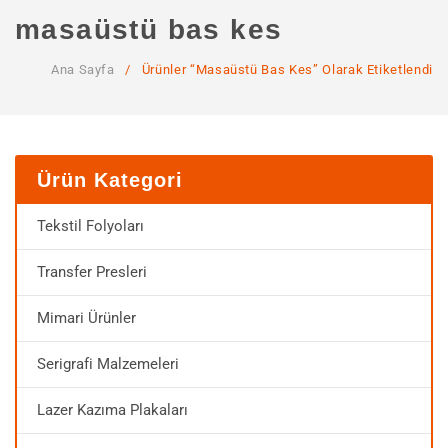
ANA SAYFA
masaüstü bas kes
KURUMSAL
Ana Sayfa
/
Ürünler “masaüstü Bas Kes” Olarak Etiketlendi
Hakkımızda
Hizmetlerimiz
MAĞAZA
Ürün Kategori
SSS
Tekstil Folyoları
İLETIŞIM
Transfer Presleri
HESABIM
Mimari Ürünler
Serigrafi Malzemeleri
Lazer Kazıma Plakaları