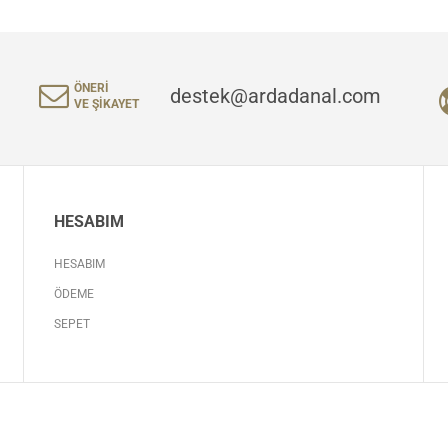
ÖNERI
destek@ardadanal.com
VE ŞIKAYET
HESABIM
HESABIM
ÖDEME
SEPET