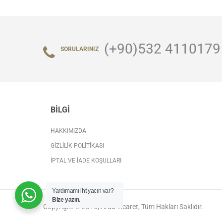
(+90)532 4110179
SORULARINIZ
BILGI
HAKKIMIZDA
GIZLILIK POLITIKASI
İPTAL VE İADE KOŞULLARI
Yardımamı ihtiyacın var?
Bize yazın.
Copyright © 2016, Arda Ticaret, Tüm Hakları Saklıdır.