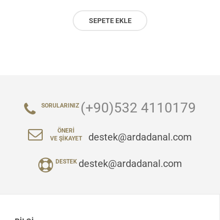
SEPETE EKLE
(+90)532 4110179
SORULARINIZ
ÖNERI
destek@ardadanal.com
VE ŞIKAYET
destek@ardadanal.com
DESTEK