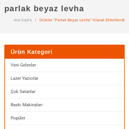
ANA SAYFA
parlak beyaz levha
KURUMSAL
Ana Sayfa
/
Ürünler “parlak Beyaz Levha” Olarak Etiketlendi
Hakkımızda
Hizmetlerimiz
MAĞAZA
Ürün Kategori
SSS
Yeni Gelenler
İLETIŞIM
Lazer Yazıcılar
HESABIM
Çok Satanlar
Baskı Makinaları
Popüler