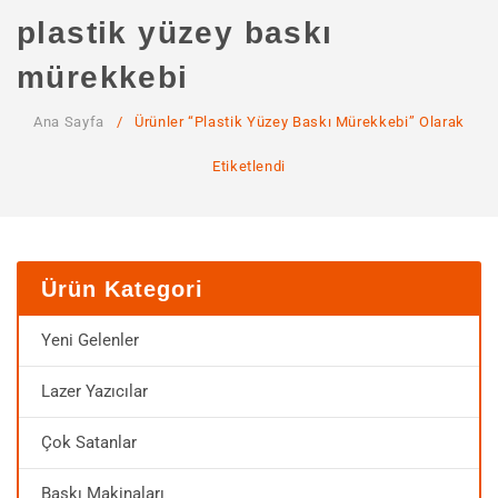
ANA SAYFA
plastik yüzey baskı
KURUMSAL
mürekkebi
Hakkımızda
Ana Sayfa
/
Ürünler “plastik Yüzey Baskı Mürekkebi” Olarak
Hizmetlerimiz
Etiketlendi
MAĞAZA
SSS
İLETIŞIM
Ürün Kategori
HESABIM
Yeni Gelenler
Lazer Yazıcılar
Çok Satanlar
Baskı Makinaları