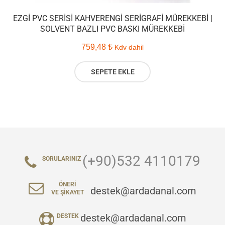
EZGI PVC SERISI KAHVERENGI SERIGRAFI MÜREKKEBI |
SOLVENT BAZLI PVC BASKI MÜREKKEBI
759,48
₺
Kdv dahil
SEPETE EKLE
(+90)532 4110179
SORULARINIZ
ÖNERI
destek@ardadanal.com
VE ŞIKAYET
destek@ardadanal.com
DESTEK