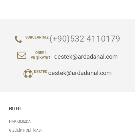
(+90)532 4110179
SORULARINIZ
ÖNERI
destek@ardadanal.com
VE ŞIKAYET
destek@ardadanal.com
DESTEK
BILGI
HAKKIMIZDA
GIZLILIK POLITIKASI