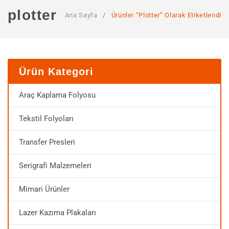
ANA SAYFA
plotter
Ana Sayfa
/
Ürünler “plotter” Olarak Etiketlendi
KURUMSAL
Hakkımızda
Hizmetlerimiz
Ürün Kategori
MAĞAZA
Araç Kaplama Folyosu
SSS
Tekstil Folyoları
İLETIŞIM
Transfer Presleri
HESABIM
Serigrafi Malzemeleri
Mimari Ürünler
Lazer Kazıma Plakaları