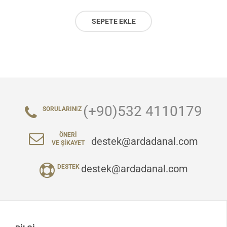
SEPETE EKLE
(+90)532 4110179
SORULARINIZ
ÖNERI
destek@ardadanal.com
VE ŞIKAYET
destek@ardadanal.com
DESTEK