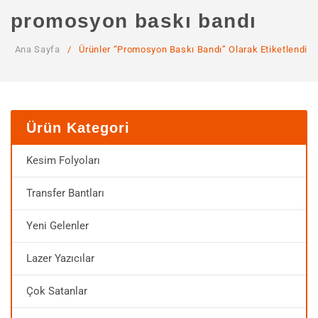
ANA SAYFA
promosyon baskı bandı
KURUMSAL
Ana Sayfa
/
Ürünler “promosyon Baskı Bandı” Olarak Etiketlendi
Hakkımızda
Hizmetlerimiz
MAĞAZA
Ürün Kategori
SSS
Kesim Folyoları
İLETIŞIM
Transfer Bantları
HESABIM
Yeni Gelenler
Lazer Yazıcılar
Çok Satanlar