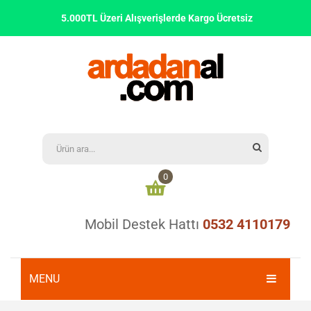
5.000TL Üzeri Alışverişlerde Kargo Ücretsiz
0
Mobil Destek Hattı
0532 4110179
Alışveriş sepetinizde ürün bulunmamaktadır
0,00
₺
ARA TOPLAM:
MENU