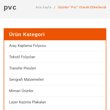
ANA SAYFA
pvc
Ana Sayfa
/
Ürünler “pvc” Olarak Etiketlendi
KURUMSAL
Hakkımızda
Hizmetlerimiz
Ürün Kategori
MAĞAZA
Araç Kaplama Folyosu
SSS
Tekstil Folyoları
İLETIŞIM
Transfer Presleri
HESABIM
Serigrafi Malzemeleri
Mimari Ürünler
Lazer Kazıma Plakaları