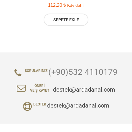
112,20
₺
Kdv dahil
SEPETE EKLE
(+90)532 4110179
SORULARINIZ
ÖNERI
destek@ardadanal.com
VE ŞIKAYET
destek@ardadanal.com
DESTEK