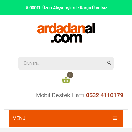
5.000TL Üzeri Alışverişlerde Kargo Ücretsiz
0
Mobil Destek Hattı
0532 4110179
Alışveriş sepetinizde ürün bulunmamaktadır
0,00
₺
ARA TOPLAM:
MENU