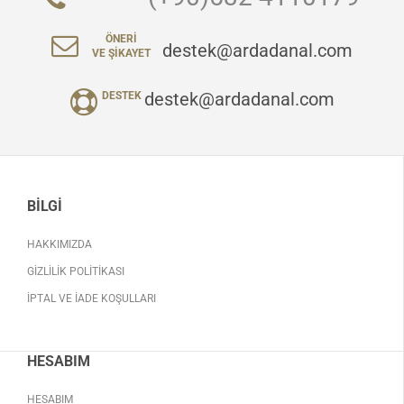
ÖNERI
destek@ardadanal.com
VE ŞIKAYET
destek@ardadanal.com
DESTEK
BILGI
HAKKIMIZDA
GIZLILIK POLITIKASI
İPTAL VE İADE KOŞULLARI
HESABIM
HESABIM