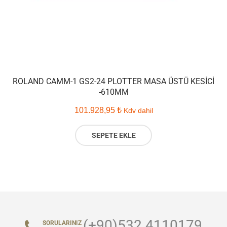
ROLAND CAMM-1 GS2-24 PLOTTER MASA ÜSTÜ KESICI
-610MM
101.928,95
₺
Kdv dahil
SEPETE EKLE
(+90)532 4110179
SORULARINIZ