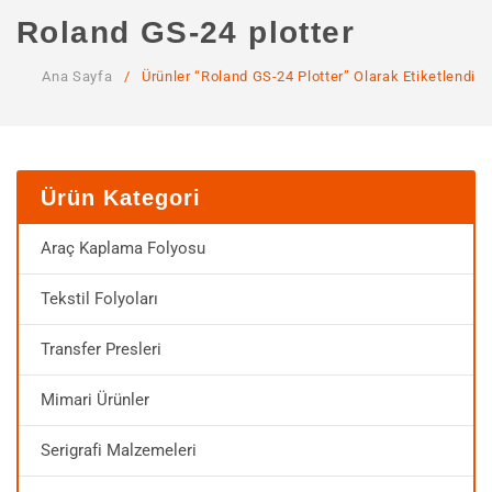
ANA SAYFA
Roland GS-24 plotter
KURUMSAL
Ana Sayfa
/
Ürünler “Roland GS-24 Plotter” Olarak Etiketlendi
Hakkımızda
Hizmetlerimiz
MAĞAZA
Ürün Kategori
SSS
Araç Kaplama Folyosu
İLETIŞIM
Tekstil Folyoları
HESABIM
Transfer Presleri
Mimari Ürünler
Serigrafi Malzemeleri